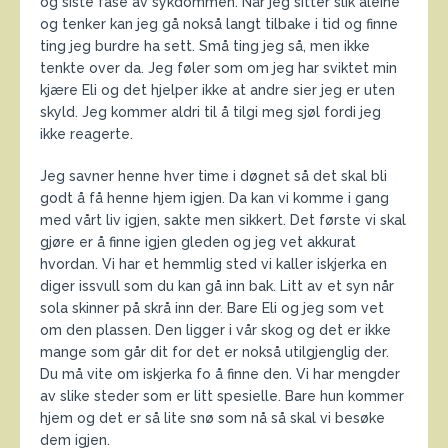
og siste fase av sykdommen. Når jeg sitter slik aleine
og tenker kan jeg gå nokså langt tilbake i tid og finne
ting jeg burdre ha sett. Små ting jeg så, men ikke
tenkte over da. Jeg føler som om jeg har sviktet min
kjære Eli og det hjelper ikke at andre sier jeg er uten
skyld. Jeg kommer aldri til å tilgi meg sjøl fordi jeg
ikke reagerte.
Jeg savner henne hver time i døgnet så det skal bli
godt å få henne hjem igjen. Da kan vi komme i gang
med vårt liv igjen, sakte men sikkert. Det første vi skal
gjøre er å finne igjen gleden og jeg vet akkurat
hvordan. Vi har et hemmlig sted vi kaller iskjerka en
diger issvull som du kan gå inn bak. Litt av et syn når
sola skinner på skrå inn der. Bare Eli og jeg som vet
om den plassen. Den ligger i vår skog og det er ikke
mange som går dit for det er nokså utilgjenglig der.
Du må vite om iskjerka fo å finne den. Vi har mengder
av slike steder som er litt spesielle. Bare hun kommer
hjem og det er så lite snø som nå så skal vi besøke
dem igjen.