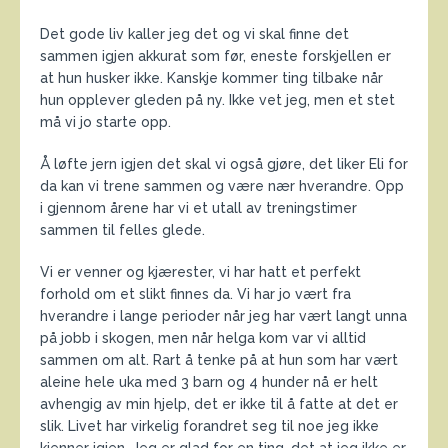
Det gode liv kaller jeg det og vi skal finne det
sammen igjen akkurat som før, eneste forskjellen er
at hun husker ikke. Kanskje kommer ting tilbake når
hun opplever gleden på ny. Ikke vet jeg, men et stet
må vi jo starte opp.
Å løfte jern igjen det skal vi også gjøre, det liker Eli for
da kan vi trene sammen og være nær hverandre. Opp
i gjennom årene har vi et utall av treningstimer
sammen til felles glede.
Vi er venner og kjærester, vi har hatt et perfekt
forhold om et slikt finnes da. Vi har jo vært fra
hverandre i lange perioder når jeg har vært langt unna
på jobb i skogen, men når helga kom var vi alltid
sammen om alt. Rart å tenke på at hun som har vært
aleine hele uka med 3 barn og 4 hunder nå er helt
avhengig av min hjelp, det er ikke til å fatte at det er
slik. Livet har virkelig forandret seg til noe jeg ikke