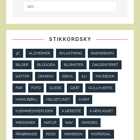
STIKKORDSKY
3C
ALZHEIMER
AVLASTNING
BARNEBARN
BILDER
BLOGGEN
BLOMSTER
DAGSENTERET
DATTER
DEMENS
EBIXA
ELI
FACEBOOK
FAR
FOTO
GLEDE
GRÅT
GULLHJERTE
HANS BØRLI
HELSETUNET
HJEM
HJEMMESYKEPLEIEN
KJÆRESTE
KJÆRLIGHET
MEDISINER
NATUR
NAV
OMSORG
PÅRØRENDE
REDD
REMERON
RISPERDAL