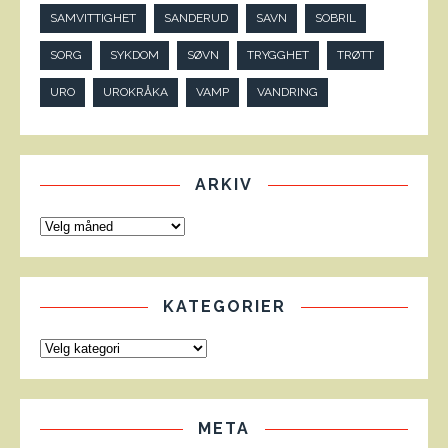
SAMVITTIGHET
SANDERUD
SAVN
SOBRIL
SORG
SYKDOM
SØVN
TRYGGHET
TRØTT
URO
UROKRÅKA
VAMP
VANDRING
ARKIV
KATEGORIER
META