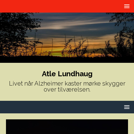
Atle Lundhaug
Livet når Alzheimer kaster mørke skygger
over tilværelsen.