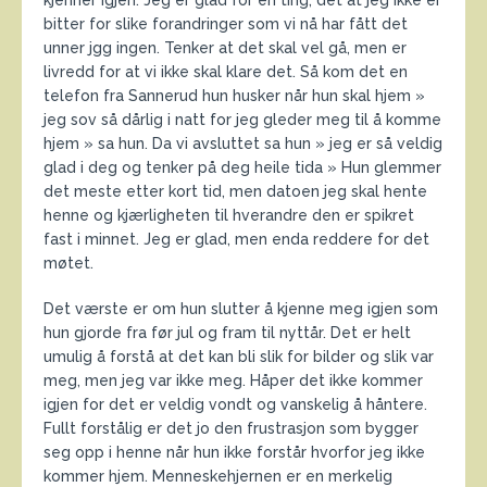
kjenner igjen. Jeg er glad for en ting, det at jeg ikke er
bitter for slike forandringer som vi nå har fått det
unner jgg ingen. Tenker at det skal vel gå, men er
livredd for at vi ikke skal klare det. Så kom det en
telefon fra Sannerud hun husker når hun skal hjem »
jeg sov så dårlig i natt for jeg gleder meg til å komme
hjem » sa hun. Da vi avsluttet sa hun » jeg er så veldig
glad i deg og tenker på deg heile tida » Hun glemmer
det meste etter kort tid, men datoen jeg skal hente
henne og kjærligheten til hverandre den er spikret
fast i minnet. Jeg er glad, men enda reddere for det
møtet.
Det værste er om hun slutter å kjenne meg igjen som
hun gjorde fra før jul og fram til nyttår. Det er helt
umulig å forstå at det kan bli slik for bilder og slik var
meg, men jeg var ikke meg. Håper det ikke kommer
igjen for det er veldig vondt og vanskelig å håntere.
Fullt forstålig er det jo den frustrasjon som bygger
seg opp i henne når hun ikke forstår hvorfor jeg ikke
kommer hjem. Menneskehjernen er en merkelig