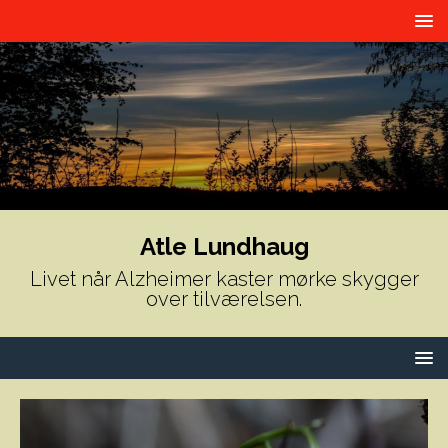
Atle Lundhaug
Livet når Alzheimer kaster mørke skygger
over tilværelsen.