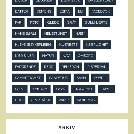
BILDER
BLOGGEN
BLOMSTER
DAGSENTERET
DATTER
DEMENS
EBIXA
ELI
FACEBOOK
FAR
FOTO
GLEDE
GRÅT
GULLHJERTE
HANS BØRLI
HELSETUNET
HJEM
HJEMMESYKEPLEIEN
KJÆRESTE
KJÆRLIGHET
MEDISINER
NATUR
NAV
OMSORG
PÅRØRENDE
REDD
REMERON
RISPERDAL
SAMVITTIGHET
SANDERUD
SAVN
SOBRIL
SORG
SYKDOM
SØVN
TRYGGHET
TRØTT
URO
UROKRÅKA
VAMP
VANDRING
ARKIV