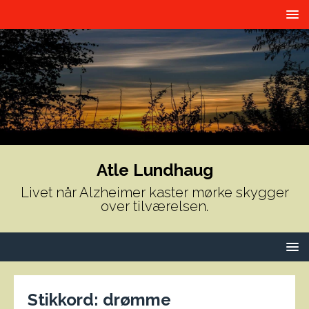
Atle Lundhaug
Livet når Alzheimer kaster mørke skygger
over tilværelsen.
Stikkord:
drømme