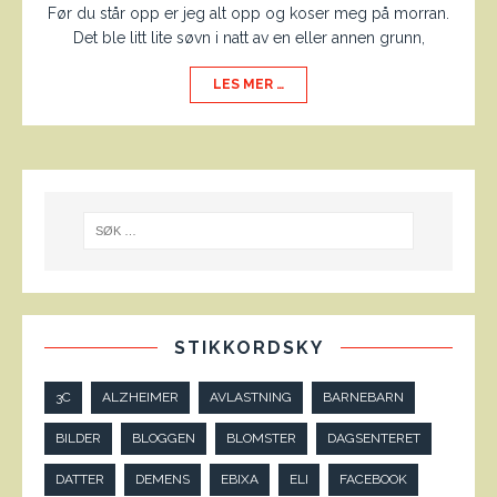
Før du står opp er jeg alt opp og koser meg på morran.
Det ble litt lite søvn i natt av en eller annen grunn,
LES MER …
STIKKORDSKY
3C
ALZHEIMER
AVLASTNING
BARNEBARN
BILDER
BLOGGEN
BLOMSTER
DAGSENTERET
DATTER
DEMENS
EBIXA
ELI
FACEBOOK