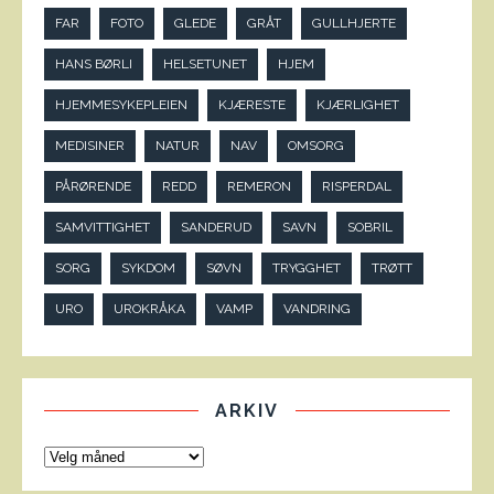
FAR
FOTO
GLEDE
GRÅT
GULLHJERTE
HANS BØRLI
HELSETUNET
HJEM
HJEMMESYKEPLEIEN
KJÆRESTE
KJÆRLIGHET
MEDISINER
NATUR
NAV
OMSORG
PÅRØRENDE
REDD
REMERON
RISPERDAL
SAMVITTIGHET
SANDERUD
SAVN
SOBRIL
SORG
SYKDOM
SØVN
TRYGGHET
TRØTT
URO
UROKRÅKA
VAMP
VANDRING
ARKIV