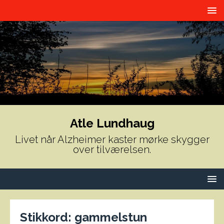
Atle Lundhaug
Livet når Alzheimer kaster mørke skygger
over tilværelsen.
Stikkord:
gammelstun