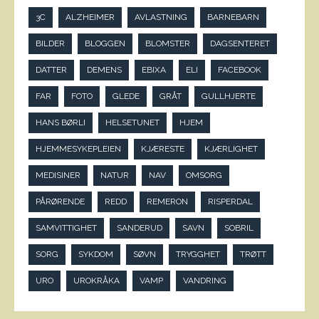
3C
ALZHEIMER
AVLASTNING
BARNEBARN
BILDER
BLOGGEN
BLOMSTER
DAGSENTERET
DATTER
DEMENS
EBIXA
ELI
FACEBOOK
FAR
FOTO
GLEDE
GRÅT
GULLHJERTE
HANS BØRLI
HELSETUNET
HJEM
HJEMMESYKEPLEIEN
KJÆRESTE
KJÆRLIGHET
MEDISINER
NATUR
NAV
OMSORG
PÅRØRENDE
REDD
REMERON
RISPERDAL
SAMVITTIGHET
SANDERUD
SAVN
SOBRIL
SORG
SYKDOM
SØVN
TRYGGHET
TRØTT
URO
UROKRÅKA
VAMP
VANDRING