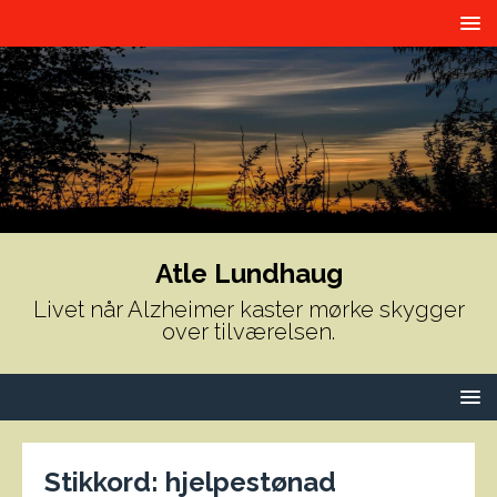
Atle Lundhaug
Livet når Alzheimer kaster mørke skygger
over tilværelsen.
Stikkord:
hjelpestønad