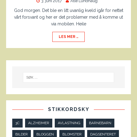
3. juni 2017
Atle Lundhaug
God morgen. Det ble en litt uvanlig kveld igår for nettet
vårt forsvant og her er det problemer med å komme ut
via mobilen. Heile
LES MER …
STIKKORDSKY
3C
ALZHEIMER
AVLASTNING
BARNEBARN
BILDER
BLOGGEN
BLOMSTER
DAGSENTERET