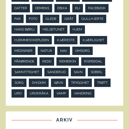
DATTER
DEMENS
EBIXA
ELI
FACEBOOK
FAR
FOTO
GLEDE
GRÅT
GULLHJERTE
HANS BØRLI
HELSETUNET
HJEM
HJEMMESYKEPLEIEN
KJÆRESTE
KJÆRLIGHET
MEDISINER
NATUR
NAV
OMSORG
PÅRØRENDE
REDD
REMERON
RISPERDAL
SAMVITTIGHET
SANDERUD
SAVN
SOBRIL
SORG
SYKDOM
SØVN
TRYGGHET
TRØTT
URO
UROKRÅKA
VAMP
VANDRING
ARKIV