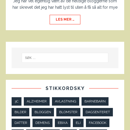
Jeg har vel egentlig vært av de heldige bloggerne som
har skrevet det jeg har hatt lyst til uten å få så alt for mye
LES MER …
STIKKORDSKY
3C
ALZHEIMER
AVLASTNING
BARNEBARN
BILDER
BLOGGEN
BLOMSTER
DAGSENTERET
DATTER
DEMENS
EBIXA
ELI
FACEBOOK