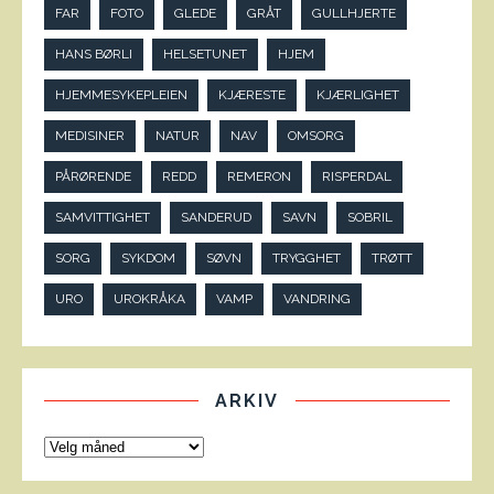
FAR
FOTO
GLEDE
GRÅT
GULLHJERTE
HANS BØRLI
HELSETUNET
HJEM
HJEMMESYKEPLEIEN
KJÆRESTE
KJÆRLIGHET
MEDISINER
NATUR
NAV
OMSORG
PÅRØRENDE
REDD
REMERON
RISPERDAL
SAMVITTIGHET
SANDERUD
SAVN
SOBRIL
SORG
SYKDOM
SØVN
TRYGGHET
TRØTT
URO
UROKRÅKA
VAMP
VANDRING
ARKIV