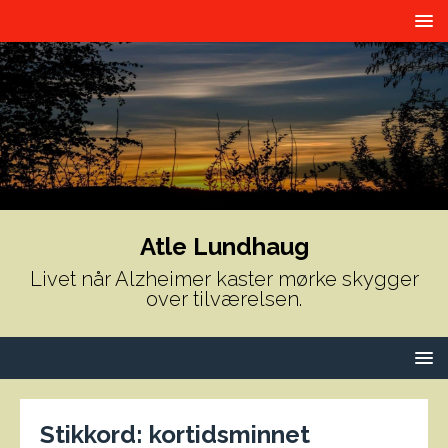
Atle Lundhaug
Livet når Alzheimer kaster mørke skygger
over tilværelsen.
Stikkord:
kortidsminnet