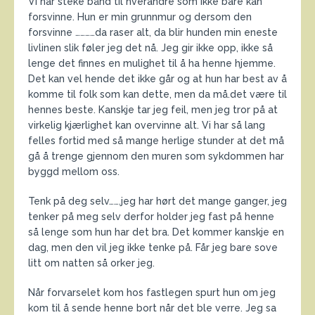
Vi har steke bånd til hverandre som ikke bare kan
forsvinne. Hun er min grunnmur og dersom den
forsvinne …………da raser alt, da blir hunden min eneste
livlinen slik føler jeg det nå. Jeg gir ikke opp, ikke så
lenge det finnes en mulighet til å ha henne hjemme.
Det kan vel hende det ikke går og at hun har best av å
komme til folk som kan dette, men da må.det være til
hennes beste. Kanskje tar jeg feil, men jeg tror på at
virkelig kjærlighet kan overvinne alt. Vi har så lang
felles fortid med så mange herlige stunder at det må
gå å trenge gjennom den muren som sykdommen har
byggd mellom oss.
Tenk på deg selv…….jeg har hørt det mange ganger, jeg
tenker på meg selv derfor holder jeg fast på henne
så lenge som hun har det bra. Det kommer kanskje en
dag, men den vil jeg ikke tenke på. Får jeg bare sove
litt om natten så orker jeg.
Når forvarselet kom hos fastlegen spurt hun om jeg
kom til å sende henne bort når det ble verre. Jeg sa