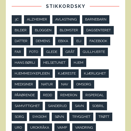
STIKKORDSKY
3C
ALZHEIMER
AVLASTNING
BARNEBARN
BILDER
BLOGGEN
BLOMSTER
DAGSENTERET
DATTER
DEMENS
EBIXA
ELI
FACEBOOK
FAR
FOTO
GLEDE
GRÅT
GULLHJERTE
HANS BØRLI
HELSETUNET
HJEM
HJEMMESYKEPLEIEN
KJÆRESTE
KJÆRLIGHET
MEDISINER
NATUR
NAV
OMSORG
PÅRØRENDE
REDD
REMERON
RISPERDAL
SAMVITTIGHET
SANDERUD
SAVN
SOBRIL
SORG
SYKDOM
SØVN
TRYGGHET
TRØTT
URO
UROKRÅKA
VAMP
VANDRING