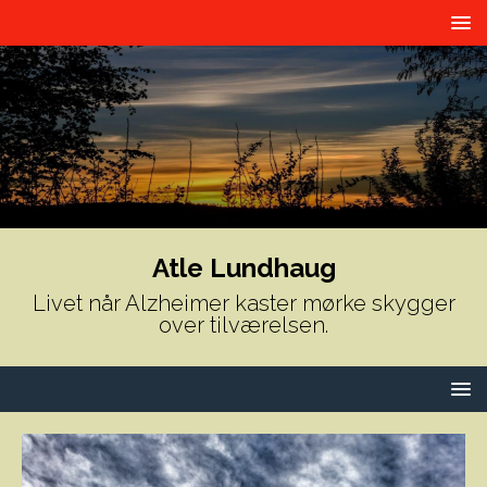
Atle Lundhaug
Livet når Alzheimer kaster mørke skygger
over tilværelsen.