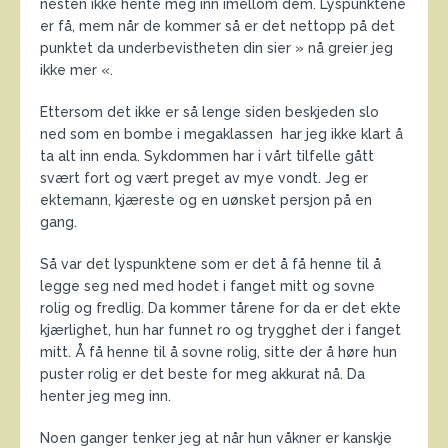
nesten ikke hente meg inn imellom dem. Lyspunktene
er få, mem når de kommer så er det nettopp på det
punktet da underbevistheten din sier » nå greier jeg
ikke mer «.
Ettersom det ikke er så lenge siden beskjeden slo
ned som en bombe i megaklassen har jeg ikke klart å
ta alt inn enda. Sykdommen har i vårt tilfelle gått
svært fort og vært preget av mye vondt. Jeg er
ektemann, kjæreste og en uønsket persjon på en
gang.
Så var det lyspunktene som er det å få henne til å
legge seg ned med hodet i fanget mitt og sovne
rolig og fredlig. Da kommer tårene for da er det ekte
kjærlighet, hun har funnet ro og trygghet der i fanget
mitt. Å få henne til å sovne rolig, sitte der å høre hun
puster rolig er det beste for meg akkurat nå. Da
henter jeg meg inn.
Noen ganger tenker jeg at når hun våkner er kanskje