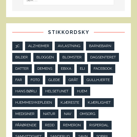
STIKKORDSKY
3C
ALZHEIMER
AVLASTNING
BARNEBARN
BILDER
BLOGGEN
BLOMSTER
DAGSENTERET
DATTER
DEMENS
EBIXA
ELI
FACEBOOK
FAR
FOTO
GLEDE
GRÅT
GULLHJERTE
HANS BØRLI
HELSETUNET
HJEM
HJEMMESYKEPLEIEN
KJÆRESTE
KJÆRLIGHET
MEDISINER
NATUR
NAV
OMSORG
PÅRØRENDE
REDD
REMERON
RISPERDAL
SAMVITTIGHET
SANDERUD
SAVN
SOBRIL