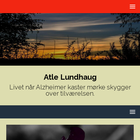
Atle Lundhaug
Livet når Alzheimer kaster mørke skygger
over tilværelsen.