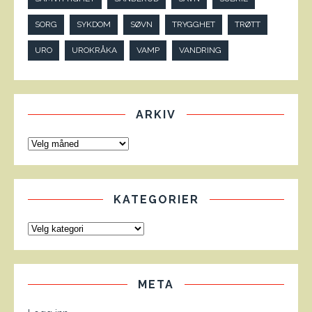
SORG
SYKDOM
SØVN
TRYGGHET
TRØTT
URO
UROKRÅKA
VAMP
VANDRING
ARKIV
KATEGORIER
META