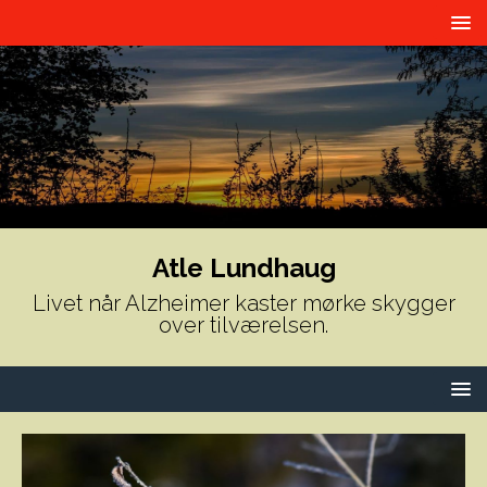
Atle Lundhaug
Livet når Alzheimer kaster mørke skygger
over tilværelsen.