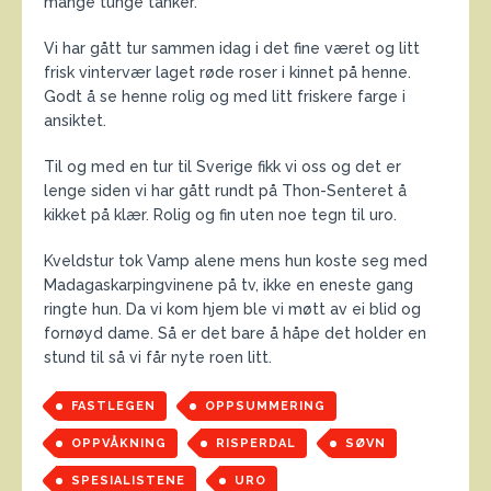
mange tunge tanker.
Vi har gått tur sammen idag i det fine været og litt
frisk vintervær laget røde roser i kinnet på henne.
Godt å se henne rolig og med litt friskere farge i
ansiktet.
Til og med en tur til Sverige fikk vi oss og det er
lenge siden vi har gått rundt på Thon-Senteret å
kikket på klær. Rolig og fin uten noe tegn til uro.
Kveldstur tok Vamp alene mens hun koste seg med
Madagaskarpingvinene på tv, ikke en eneste gang
ringte hun. Da vi kom hjem ble vi møtt av ei blid og
fornøyd dame. Så er det bare å håpe det holder en
stund til så vi får nyte roen litt.
FASTLEGEN
OPPSUMMERING
OPPVÅKNING
RISPERDAL
SØVN
SPESIALISTENE
URO