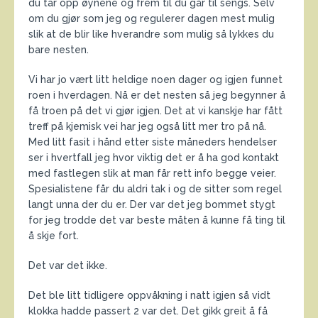
du tar opp øynene og frem til du går til sengs. Selv
om du gjør som jeg og regulerer dagen mest mulig
slik at de blir like hverandre som mulig så lykkes du
bare nesten.
Vi har jo vært litt heldige noen dager og igjen funnet
roen i hverdagen. Nå er det nesten så jeg begynner å
få troen på det vi gjør igjen. Det at vi kanskje har fått
treff på kjemisk vei har jeg også litt mer tro på nå.
Med litt fasit i hånd etter siste måneders hendelser
ser i hvertfall jeg hvor viktig det er å ha god kontakt
med fastlegen slik at man får rett info begge veier.
Spesialistene får du aldri tak i og de sitter som regel
langt unna der du er. Der var det jeg bommet stygt
for jeg trodde det var beste måten å kunne få ting til
å skje fort.
Det var det ikke.
Det ble litt tidligere oppvåkning i natt igjen så vidt
klokka hadde passert 2 var det. Det gikk greit å få