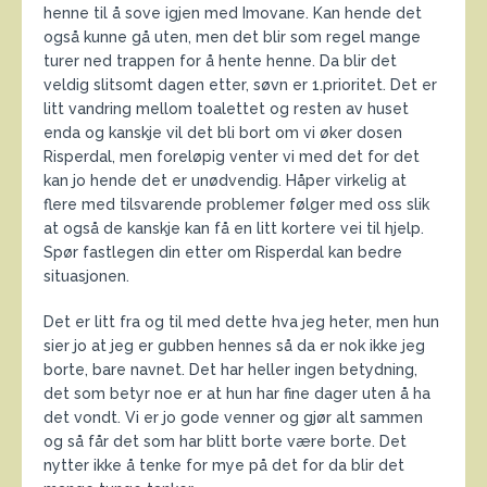
henne til å sove igjen med Imovane. Kan hende det
også kunne gå uten, men det blir som regel mange
turer ned trappen for å hente henne. Da blir det
veldig slitsomt dagen etter, søvn er 1.prioritet. Det er
litt vandring mellom toalettet og resten av huset
enda og kanskje vil det bli bort om vi øker dosen
Risperdal, men foreløpig venter vi med det for det
kan jo hende det er unødvendig. Håper virkelig at
flere med tilsvarende problemer følger med oss slik
at også de kanskje kan få en litt kortere vei til hjelp.
Spør fastlegen din etter om Risperdal kan bedre
situasjonen.
Det er litt fra og til med dette hva jeg heter, men hun
sier jo at jeg er gubben hennes så da er nok ikke jeg
borte, bare navnet. Det har heller ingen betydning,
det som betyr noe er at hun har fine dager uten å ha
det vondt. Vi er jo gode venner og gjør alt sammen
og så får det som har blitt borte være borte. Det
nytter ikke å tenke for mye på det for da blir det