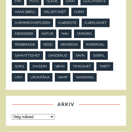
FAR
FOTO
GLEDE
GRÅT
GULLHJERTE
HANS BØRLI
HELSETUNET
HJEM
HJEMMESYKEPLEIEN
KJÆRESTE
KJÆRLIGHET
MEDISINER
NATUR
NAV
OMSORG
PÅRØRENDE
REDD
REMERON
RISPERDAL
SAMVITTIGHET
SANDERUD
SAVN
SOBRIL
SORG
SYKDOM
SØVN
TRYGGHET
TRØTT
URO
UROKRÅKA
VAMP
VANDRING
ARKIV