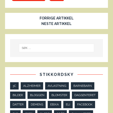
FORRIGE ARTIKKEL
NESTE ARTIKKEL
STIKKORDSKY
3C
ALZHEIMER
AVLASTNING
BARNEBARN
BILDER
BLOGGEN
BLOMSTER
DAGSENTERET
DATTER
DEMENS
EBIXA
ELI
FACEBOOK