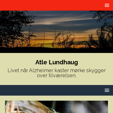
Atle Lundhaug
Livet når Alzheimer kaster mørke skygger
over tilværelsen.