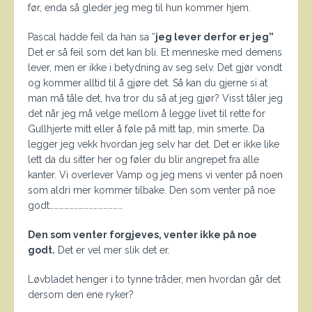
før, enda så gleder jeg meg til hun kommer hjem.
Pascal hadde feil da han sa “
jeg lever derfor er jeg”
Det er så feil som det kan bli. Et menneske med demens
lever, men er ikke i betydning av seg selv. Det gjør vondt
og kommer alltid til å gjøre det. Så kan du gjerne si at
man må tåle det, hva tror du så at jeg gjør? Visst tåler jeg
det når jeg må velge mellom å legge livet til rette for
Gullhjerte mitt eller å føle på mitt tap, min smerte. Da
legger jeg vekk hvordan jeg selv har det. Det er ikke like
lett da du sitter her og føler du blir angrepet fra alle
kanter. Vi overlever Vamp og jeg mens vi venter på noen
som aldri mer kommer tilbake. Den som venter på noe
godt………………………………………
Den som venter forgjeves, venter ikke på noe
godt.
Det er vel mer slik det er.
Løvbladet henger i to tynne tråder, men hvordan går det
dersom den ene ryker?