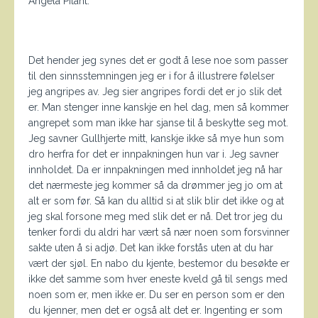
Angela Pilant.
Det hender jeg synes det er godt å lese noe som passer
til den sinnsstemningen jeg er i for å illustrere følelser
jeg angripes av. Jeg sier angripes fordi det er jo slik det
er. Man stenger inne kanskje en hel dag, men så kommer
angrepet som man ikke har sjanse til å beskytte seg mot.
Jeg savner Gullhjerte mitt, kanskje ikke så mye hun som
dro herfra for det er innpakningen hun var i. Jeg savner
innholdet. Da er innpakningen med innholdet jeg nå har
det nærmeste jeg kommer så da drømmer jeg jo om at
alt er som før. Så kan du alltid si at slik blir det ikke og at
jeg skal forsone meg med slik det er nå. Det tror jeg du
tenker fordi du aldri har vært så nær noen som forsvinner
sakte uten å si adjø. Det kan ikke forstås uten at du har
vært der sjøl. En nabo du kjente, bestemor du besøkte er
ikke det samme som hver eneste kveld gå til sengs med
noen som er, men ikke er. Du ser en person som er den
du kjenner, men det er også alt det er. Ingenting er som