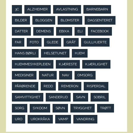
3C
ALZHEIMER
AVLASTNING
BARNEBARN
BILDER
BLOGGEN
BLOMSTER
DAGSENTERET
DATTER
DEMENS
EBIXA
ELI
FACEBOOK
FAR
FOTO
GLEDE
GRÅT
GULLHJERTE
HANS BØRLI
HELSETUNET
HJEM
HJEMMESYKEPLEIEN
KJÆRESTE
KJÆRLIGHET
MEDISINER
NATUR
NAV
OMSORG
PÅRØRENDE
REDD
REMERON
RISPERDAL
SAMVITTIGHET
SANDERUD
SAVN
SOBRIL
SORG
SYKDOM
SØVN
TRYGGHET
TRØTT
URO
UROKRÅKA
VAMP
VANDRING