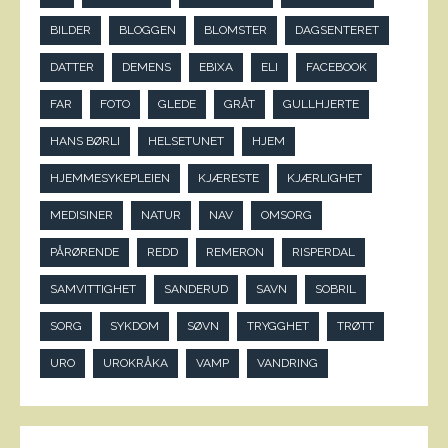
BILDER
BLOGGEN
BLOMSTER
DAGSENTERET
DATTER
DEMENS
EBIXA
ELI
FACEBOOK
FAR
FOTO
GLEDE
GRÅT
GULLHJERTE
HANS BØRLI
HELSETUNET
HJEM
HJEMMESYKEPLEIEN
KJÆRESTE
KJÆRLIGHET
MEDISINER
NATUR
NAV
OMSORG
PÅRØRENDE
REDD
REMERON
RISPERDAL
SAMVITTIGHET
SANDERUD
SAVN
SOBRIL
SORG
SYKDOM
SØVN
TRYGGHET
TRØTT
URO
UROKRÅKA
VAMP
VANDRING