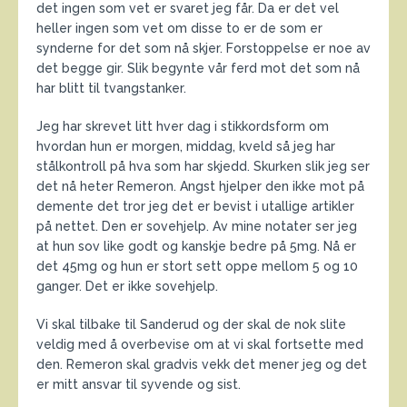
det ingen som vet er svaret jeg får. Da er det vel
heller ingen som vet om disse to er de som er
synderne for det som nå skjer. Forstoppelse er noe av
det begge gir. Slik begynte vår ferd mot det som nå
har blitt til tvangstanker.
Jeg har skrevet litt hver dag i stikkordsform om
hvordan hun er morgen, middag, kveld så jeg har
stålkontroll på hva som har skjedd. Skurken slik jeg ser
det nå heter Remeron. Angst hjelper den ikke mot på
demente det tror jeg det er bevist i utallige artikler
på nettet. Den er sovehjelp. Av mine notater ser jeg
at hun sov like godt og kanskje bedre på 5mg. Nå er
det 45mg og hun er stort sett oppe mellom 5 og 10
ganger. Det er ikke sovehjelp.
Vi skal tilbake til Sanderud og der skal de nok slite
veldig med å overbevise om at vi skal fortsette med
den. Remeron skal gradvis vekk det mener jeg og det
er mitt ansvar til syvende og sist.