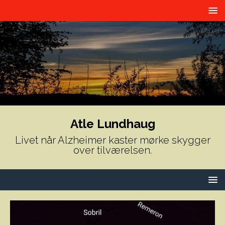
Atle Lundhaug
Livet når Alzheimer kaster mørke skygger
over tilværelsen.