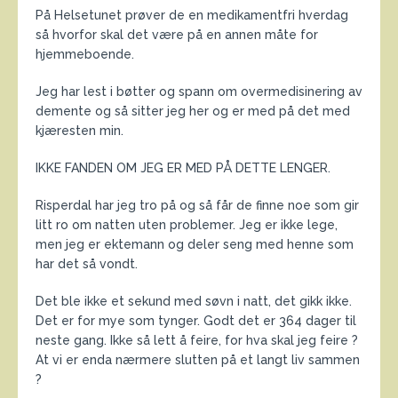
På Helsetunet prøver de en medikamentfri hverdag
så hvorfor skal det være på en annen måte for
hjemmeboende.
Jeg har lest i bøtter og spann om overmedisinering av
demente og så sitter jeg her og er med på det med
kjæresten min.
IKKE FANDEN OM JEG ER MED PÅ DETTE LENGER.
Risperdal har jeg tro på og så får de finne noe som gir
litt ro om natten uten problemer. Jeg er ikke lege,
men jeg er ektemann og deler seng med henne som
har det så vondt.
Det ble ikke et sekund med søvn i natt, det gikk ikke.
Det er for mye som tynger. Godt det er 364 dager til
neste gang. Ikke så lett å feire, for hva skal jeg feire ?
At vi er enda nærmere slutten på et langt liv sammen
?