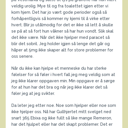
veldig urolig. Mye til og fra toalettet igjen etter vi
kom hjem. Det har jo vært gode perioder også så
forhåpentligvis så kommer ny kjemi til å virke etter
hvert. Blir jo utålmodig for det er ikke så lett å skulle
se på at så fort hun våkner så har hun vondt. Slik skal
det ikke være. Når det ikke hjelper med paracet så
blir det sobril. Jeg holder igjen så lenge det går og
håper at 5mg ikke skaper alt for store problemer for
oss senere.
Når du ikke kan hjelpe et menneske du har sterke
følelser for så føler i hvert fall jeg meg veldig som at
jeg ikke klarer oppgaven min. Min oppgave er å sørge
for at hun har det bra og når jeg ikke klarer det så
føler jeg at jeg svikter.
Da leter jeg etter noe. Noe som hjelper eller noe som
ikke hjelper oss. Nå har Gullhjertet mitt svelget ned
snart 365 Ebixa og ikke fullt så like mange Remeron,
har det hjulpet eller har det skapt problemer. Det er