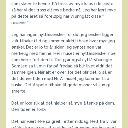
som skremte henne. På tross av mye kaos i det siste
så har vi det tross alt mye bedre nå. Jeg har lært mye
på dette året så foreløpig har vi unngått disse “
reisene “
Jeg har ingen nyttårsønsker for det jeg ønsker ligger
2 år tilbake i tid og kommer aldri tilbake hvor mye jeg
ønsker. Det er jo to år siden jeg syntes noe var
merkelig med henne. Her i huset er nyttårsønsker noe
som hører fortiden til. Det gjør også nyttårsfeiringer.
Som jeg sa til min far på fredag så blir livet aldri det
samme igjen. Når alt er over, for det blir det jo så er
det denne tiden med Hr. A i huset jeg kommer til å
huske. Det å spole tilbake til gode minner vil kun gi
smerte.
Det er ikke slik at det hjelper så mye å tenke på dem.
Den tiden er forbi.
Det har vært ikke så greit i ettermiddag. Helt fra vi var
på Vestmarka og satte ut lys på gravene har hun vært