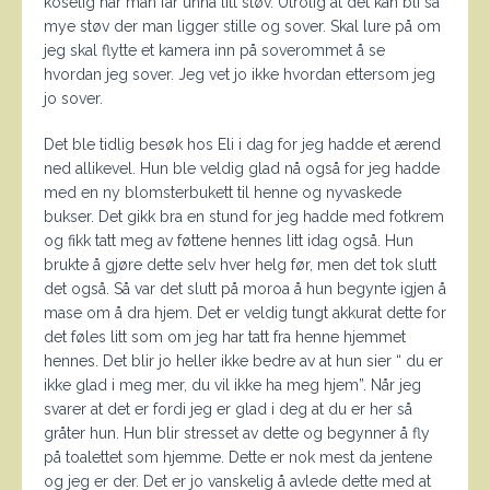
koselig når man får unna litt støv. Utrolig at det kan bli så
mye støv der man ligger stille og sover. Skal lure på om
jeg skal flytte et kamera inn på soverommet å se
hvordan jeg sover. Jeg vet jo ikke hvordan ettersom jeg
jo sover.
Det ble tidlig besøk hos Eli i dag for jeg hadde et ærend
ned allikevel. Hun ble veldig glad nå også for jeg hadde
med en ny blomsterbukett til henne og nyvaskede
bukser. Det gikk bra en stund for jeg hadde med fotkrem
og fikk tatt meg av føttene hennes litt idag også. Hun
brukte å gjøre dette selv hver helg før, men det tok slutt
det også. Så var det slutt på moroa å hun begynte igjen å
mase om å dra hjem. Det er veldig tungt akkurat dette for
det føles litt som om jeg har tatt fra henne hjemmet
hennes. Det blir jo heller ikke bedre av at hun sier “ du er
ikke glad i meg mer, du vil ikke ha meg hjem”. Når jeg
svarer at det er fordi jeg er glad i deg at du er her så
gråter hun. Hun blir stresset av dette og begynner å fly
på toalettet som hjemme. Dette er nok mest da jentene
og jeg er der. Det er jo vanskelig å avlede dette med at