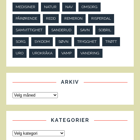
MEDISINER
NATUR
NAV
OMSORG
PÅRØRENDE
REDD
REMERON
RISPERDAL
SAMVITTIGHET
SANDERUD
SAVN
SOBRIL
SORG
SYKDOM
SØVN
TRYGGHET
TRØTT
URO
UROKRÅKA
VAMP
VANDRING
ARKIV
KATEGORIER