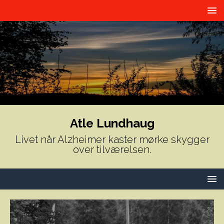
Atle Lundhaug
Livet når Alzheimer kaster mørke skygger
over tilværelsen.