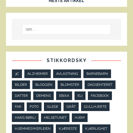
NESTE ARTIKKEL
STIKKORDSKY
3C
ALZHEIMER
AVLASTNING
BARNEBARN
BILDER
BLOGGEN
BLOMSTER
DAGSENTERET
DATTER
DEMENS
EBIXA
ELI
FACEBOOK
FAR
FOTO
GLEDE
GRÅT
GULLHJERTE
HANS BØRLI
HELSETUNET
HJEM
HJEMMESYKEPLEIEN
KJÆRESTE
KJÆRLIGHET