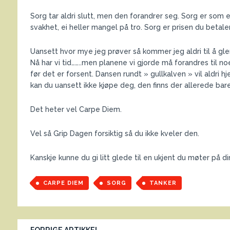
Sorg tar aldri slutt, men den forandrer seg. Sorg er som e
svakhet, ei heller mangel på tro. Sorg er prisen du betaler
Uansett hvor mye jeg prøver så kommer jeg aldri til å glem
Nå har vi tid……..men planene vi gjorde må forandres til no
før det er forsent. Dansen rundt » gullkalven » vil aldri h
kan du uansett ikke kjøpe deg, den finns der allerede ba
Det heter vel Carpe Diem.
Vel så Grip Dagen forsiktig så du ikke kveler den.
Kanskje kunne du gi litt glede til en ukjent du møter på din
CARPE DIEM
SORG
TANKER