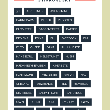
STIKKORDSKY
3C
ALZHEIMER
AVLASTNING
BARNEBARN
BILDER
BLOGGEN
BLOMSTER
DAGSENTERET
DATTER
DEMENS
EBIXA
ELI
FACEBOOK
FAR
FOTO
GLEDE
GRÅT
GULLHJERTE
HANS BØRLI
HELSETUNET
HJEM
HJEMMESYKEPLEIEN
KJÆRESTE
KJÆRLIGHET
MEDISINER
NATUR
NAV
OMSORG
PÅRØRENDE
REDD
REMERON
RISPERDAL
SAMVITTIGHET
SANDERUD
SAVN
SOBRIL
SORG
SYKDOM
SØVN