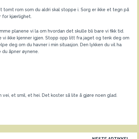
t tomt rom som du aldri skal stoppe i. Sorg er ikke et tegn på
 for kjærlighet.
me planene vi la om hvordan det skulle bli bare vi fikk tid.
e vi ikke kjenner igjen. Stopp opp litt fra jaget og tenk deg om
jelpe deg om du havner i min situasjon. Den lykken du vil ha
re du åpner øynene.
 vei, et smil, et hei. Det koster så lite å gjøre noen glad.