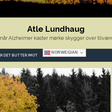
Atle Lundhaug
 når Alzheimer kaster mørke skygger over tilvær
NORWEGIAN
R DET BUTTER IMOT