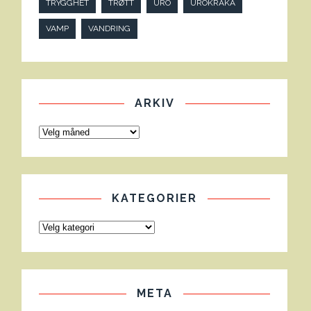
TRYGGHET
TRØTT
URO
UROKRÅKA
VAMP
VANDRING
ARKIV
KATEGORIER
META