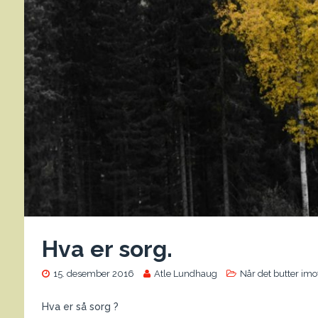
Hva er sorg.
15. desember 2016
Atle Lundhaug
Når det butter imo
Hva er så sorg ?