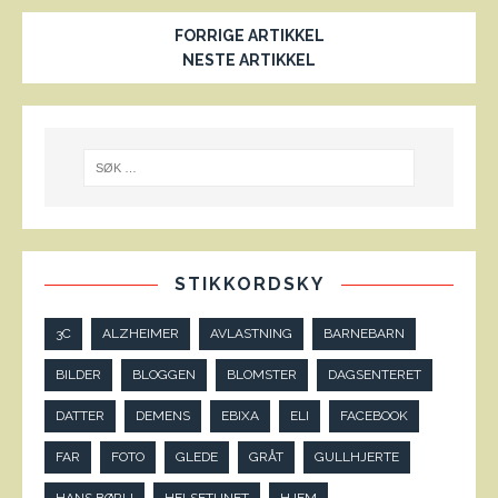
FORRIGE ARTIKKEL
NESTE ARTIKKEL
STIKKORDSKY
3C
ALZHEIMER
AVLASTNING
BARNEBARN
BILDER
BLOGGEN
BLOMSTER
DAGSENTERET
DATTER
DEMENS
EBIXA
ELI
FACEBOOK
FAR
FOTO
GLEDE
GRÅT
GULLHJERTE