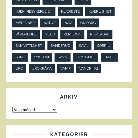
HANS BØRLI
HELSETUNET
HJEM
HJEMMESYKEPLEIEN
KJÆRESTE
KJÆRLIGHET
MEDISINER
NATUR
NAV
OMSORG
PÅRØRENDE
REDD
REMERON
RISPERDAL
SAMVITTIGHET
SANDERUD
SAVN
SOBRIL
SORG
SYKDOM
SØVN
TRYGGHET
TRØTT
URO
UROKRÅKA
VAMP
VANDRING
ARKIV
KATEGORIER