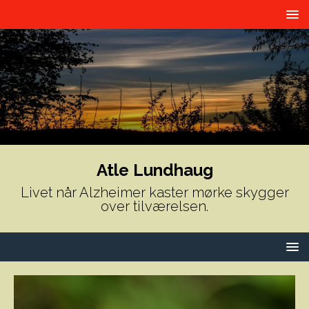
Atle Lundhaug
Livet når Alzheimer kaster mørke skygger
over tilværelsen.