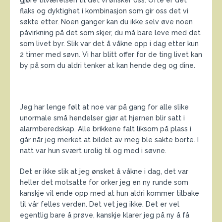
gjøre tilværelsen til det vi ønsker oss. Ofte er det
flaks og dyktighet i kombinasjon som gir oss det vi
søkte etter. Noen ganger kan du ikke selv øve noen
påvirkning på det som skjer, du må bare leve med det
som livet byr. Slik var det å våkne opp i dag etter kun
2 timer med søvn. Vi har blitt offer for de ting livet kan
by på som du aldri tenker at kan hende deg og dine.
Jeg har lenge følt at noe var på gang for alle slike
unormale små hendelser gjør at hjernen blir satt i
alarmberedskap. Alle brikkene falt liksom på plass i
går når jeg merket at bildet av meg ble sakte borte. I
natt var hun svært urolig til og med i søvne.
Det er ikke slik at jeg ønsket å våkne i dag, det var
heller det motsatte for orker jeg en ny runde som
kanskje vil ende opp med at hun aldri kommer tilbake
til vår felles verden. Det vet jeg ikke. Det er vel
egentlig bare å prøve, kanskje klarer jeg på ny å få