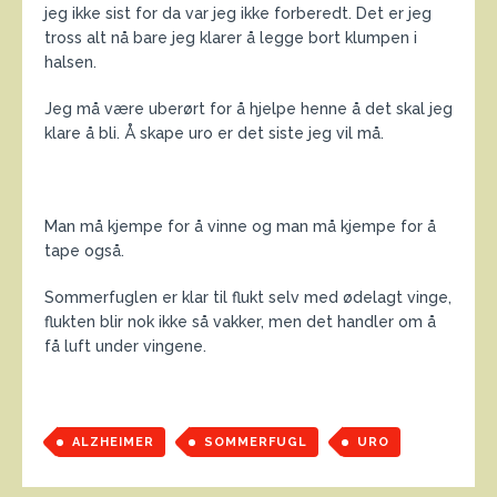
jeg ikke sist for da var jeg ikke forberedt. Det er jeg
tross alt nå bare jeg klarer å legge bort klumpen i
halsen.
Jeg må være uberørt for å hjelpe henne å det skal jeg
klare å bli. Å skape uro er det siste jeg vil må.
Man må kjempe for å vinne og man må kjempe for å
tape også.
Sommerfuglen er klar til flukt selv med ødelagt vinge,
flukten blir nok ikke så vakker, men det handler om å
få luft under vingene.
ALZHEIMER
SOMMERFUGL
URO