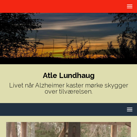
Atle Lundhaug
Livet når Alzheimer kaster mørke skygger
over tilværelsen.