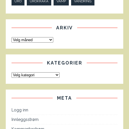
URO
UROKRÅKA
VAMP
VANDRING
ARKIV
KATEGORIER
META
Logg inn
Innleggsstrøm
Kommentarstrøm