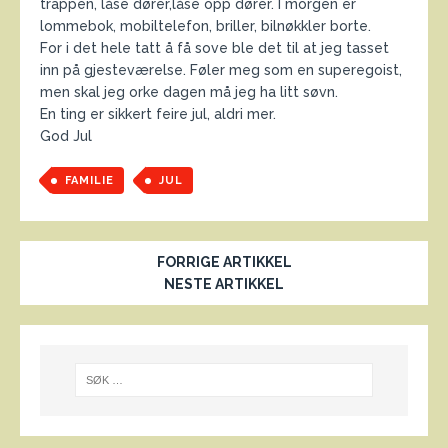
trappen, låse dører,låse opp dører. I morgen er
lommebok, mobiltelefon, briller, bilnøkkler borte.
For i det hele tatt å få sove ble det til at jeg tasset
inn på gjesteværelse. Føler meg som en superegoist,
men skal jeg orke dagen må jeg ha litt søvn.
En ting er sikkert feire jul, aldri mer.
God Jul
FAMILIE
JUL
FORRIGE ARTIKKEL
NESTE ARTIKKEL