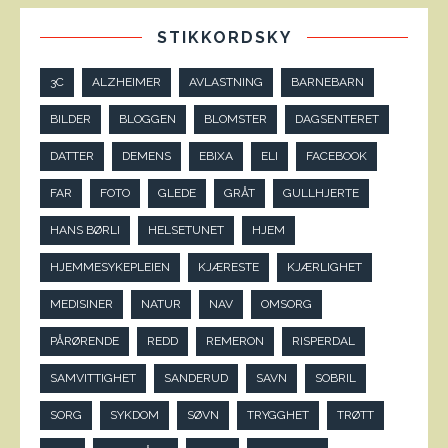
STIKKORDSKY
3C
ALZHEIMER
AVLASTNING
BARNEBARN
BILDER
BLOGGEN
BLOMSTER
DAGSENTERET
DATTER
DEMENS
EBIXA
ELI
FACEBOOK
FAR
FOTO
GLEDE
GRÅT
GULLHJERTE
HANS BØRLI
HELSETUNET
HJEM
HJEMMESYKEPLEIEN
KJÆRESTE
KJÆRLIGHET
MEDISINER
NATUR
NAV
OMSORG
PÅRØRENDE
REDD
REMERON
RISPERDAL
SAMVITTIGHET
SANDERUD
SAVN
SOBRIL
SORG
SYKDOM
SØVN
TRYGGHET
TRØTT