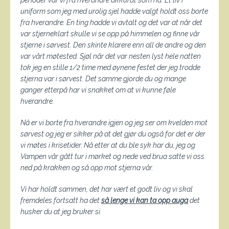
perioder var vi fra hverandre akkurat som nå. Et liv i
uniform som jeg med urolig sjel hadde valgt holdt oss borte
fra hverandre. En ting hadde vi avtalt og det var at når det
var stjerneklart skulle vi se opp på himmelen og finne vår
stjerne i sørvest. Den skinte klarere enn all de andre og den
var vårt møtested. Sjøl når det var nesten lyst hele natten
tok jeg en stille 1/2 time med øynene festet der jeg trodde
stjerna var i sørvest. Det samme gjorde du og mange
ganger etterpå har vi snakket om at vi kunne føle
hverandre.
Nå er vi borte fra hverandre igjen og jeg ser om kvelden mot
sørvest og jeg er sikker på at det gjør du også for det er der
vi møtes i krisetider. Nå etter at du ble syk har du, jeg og
Vampen vår gått tur i mørket og nede ved brua satte vi oss
ned på krakken og så opp mot stjerna vår.
Vi har holdt sammen, det har vært et godt liv og vi skal
fremdeles fortsatt ha det
så lenge vi kan ta opp auga
det
husker du at jeg bruker si.