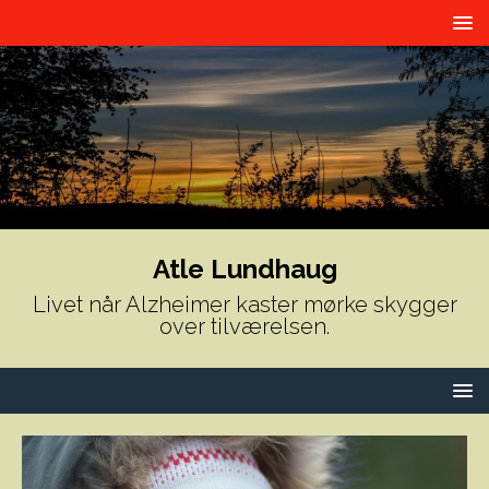
Atle Lundhaug
Livet når Alzheimer kaster mørke skygger
over tilværelsen.