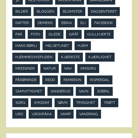
3C
ALZHEIMER
AVLASTNING
BARNEBARN
BILDER
BLOGGEN
BLOMSTER
DAGSENTERET
DATTER
DEMENS
EBIXA
ELI
FACEBOOK
FAR
FOTO
GLEDE
GRÅT
GULLHJERTE
HANS BØRLI
HELSETUNET
HJEM
HJEMMESYKEPLEIEN
KJÆRESTE
KJÆRLIGHET
MEDISINER
NATUR
NAV
OMSORG
PÅRØRENDE
REDD
REMERON
RISPERDAL
SAMVITTIGHET
SANDERUD
SAVN
SOBRIL
SORG
SYKDOM
SØVN
TRYGGHET
TRØTT
URO
UROKRÅKA
VAMP
VANDRING