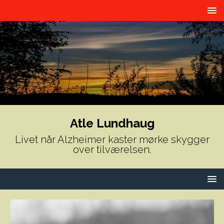
Atle Lundhaug
Livet når Alzheimer kaster mørke skygger
over tilværelsen.