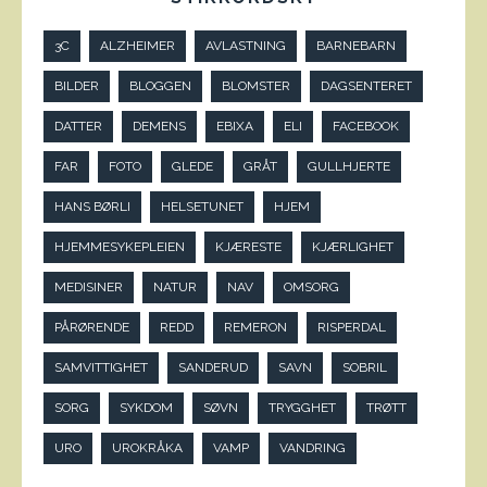
3C
ALZHEIMER
AVLASTNING
BARNEBARN
BILDER
BLOGGEN
BLOMSTER
DAGSENTERET
DATTER
DEMENS
EBIXA
ELI
FACEBOOK
FAR
FOTO
GLEDE
GRÅT
GULLHJERTE
HANS BØRLI
HELSETUNET
HJEM
HJEMMESYKEPLEIEN
KJÆRESTE
KJÆRLIGHET
MEDISINER
NATUR
NAV
OMSORG
PÅRØRENDE
REDD
REMERON
RISPERDAL
SAMVITTIGHET
SANDERUD
SAVN
SOBRIL
SORG
SYKDOM
SØVN
TRYGGHET
TRØTT
URO
UROKRÅKA
VAMP
VANDRING