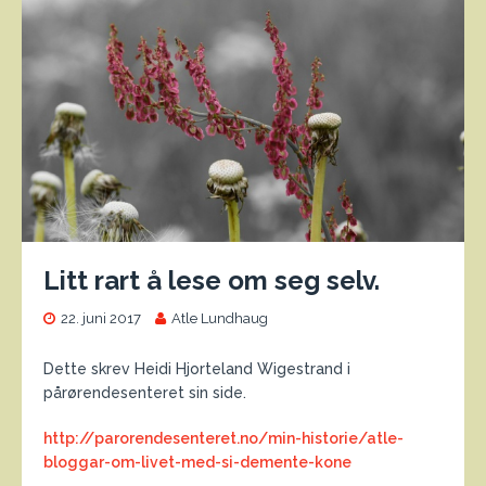
Litt rart å lese om seg selv.
22. juni 2017
Atle Lundhaug
Dette skrev Heidi Hjorteland Wigestrand i
pårørendesenteret sin side.
http://parorendesenteret.no/min-historie/atle-
bloggar-om-livet-med-si-demente-kone