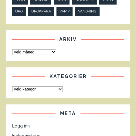
SORG
SYKDOM
SØVN
TRYGGHET
TRØTT
URO
UROKRÅKA
VAMP
VANDRING
ARKIV
KATEGORIER
META
Logg inn