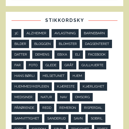
STIKKORDSKY
3C
ALZHEIMER
AVLASTNING
BARNEBARN
BILDER
BLOGGEN
BLOMSTER
DAGSENTERET
DATTER
DEMENS
EBIXA
ELI
FACEBOOK
FAR
FOTO
GLEDE
GRÅT
GULLHJERTE
HANS BØRLI
HELSETUNET
HJEM
HJEMMESYKEPLEIEN
KJÆRESTE
KJÆRLIGHET
MEDISINER
NATUR
NAV
OMSORG
PÅRØRENDE
REDD
REMERON
RISPERDAL
SAMVITTIGHET
SANDERUD
SAVN
SOBRIL