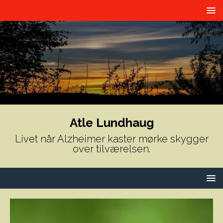
Atle Lundhaug
Livet når Alzheimer kaster mørke skygger
over tilværelsen.