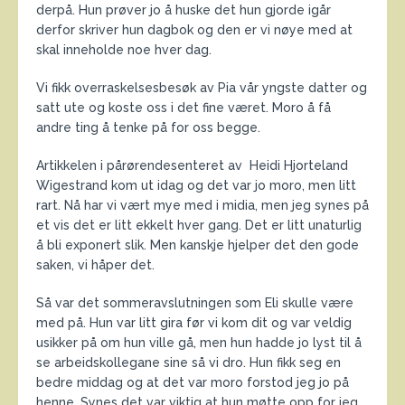
derpå. Hun prøver jo å huske det hun gjorde igår
derfor skriver hun dagbok og den er vi nøye med at
skal inneholde noe hver dag.
Vi fikk overraskelsesbesøk av Pia vår yngste datter og
satt ute og koste oss i det fine været. Moro å få
andre ting å tenke på for oss begge.
Artikkelen i pårørendesenteret av Heidi Hjorteland
Wigestrand kom ut idag og det var jo moro, men litt
rart. Nå har vi vært mye med i midia, men jeg synes på
et vis det er litt ekkelt hver gang. Det er litt unaturlig
å bli exponert slik. Men kanskje hjelper det den gode
saken, vi håper det.
Så var det sommeravslutningen som Eli skulle være
med på. Hun var litt gira før vi kom dit og var veldig
usikker på om hun ville gå, men hun hadde jo lyst til å
se arbeidskollegane sine så vi dro. Hun fikk seg en
bedre middag og at det var moro forstod jeg jo på
henne. Synes det var viktig at hun møtte opp for jeg