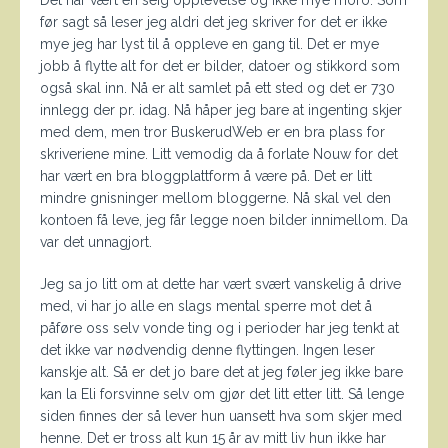
Det har vært en seig opplevelse og ikke mye moro. Som
før sagt så leser jeg aldri det jeg skriver for det er ikke
mye jeg har lyst til å oppleve en gang til. Det er mye
jobb å flytte alt for det er bilder, datoer og stikkord som
også skal inn. Nå er alt samlet på ett sted og det er 730
innlegg der pr. idag. Nå håper jeg bare at ingenting skjer
med dem, men tror BuskerudWeb er en bra plass for
skriveriene mine. Litt vemodig da å forlate Nouw for det
har vært en bra bloggplattform å være på. Det er litt
mindre gnisninger mellom bloggerne. Nå skal vel den
kontoen få leve, jeg får legge noen bilder innimellom. Da
var det unnagjort.
Jeg sa jo litt om at dette har vært svært vanskelig å drive
med, vi har jo alle en slags mental sperre mot det å
påføre oss selv vonde ting og i perioder har jeg tenkt at
det ikke var nødvendig denne flyttingen. Ingen leser
kanskje alt. Så er det jo bare det at jeg føler jeg ikke bare
kan la Eli forsvinne selv om gjør det litt etter litt. Så lenge
siden finnes der så lever hun uansett hva som skjer med
henne. Det er tross alt kun 15 år av mitt liv hun ikke har