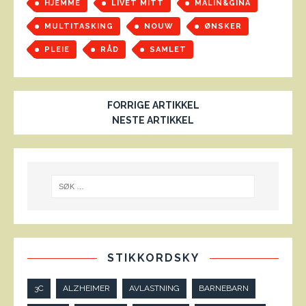
HJEMME
LIVET MITT
MALIN&GINA
MULTITASKING
NOUW
ØNSKER
PLEIE
RÅD
SAMLET
FORRIGE ARTIKKEL
NESTE ARTIKKEL
STIKKORDSKY
3C
ALZHEIMER
AVLASTNING
BARNEBARN