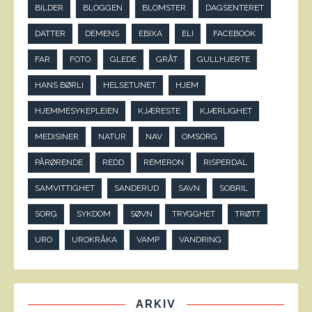
BILDER
BLOGGEN
BLOMSTER
DAGSENTERET
DATTER
DEMENS
EBIXA
ELI
FACEBOOK
FAR
FOTO
GLEDE
GRÅT
GULLHJERTE
HANS BØRLI
HELSETUNET
HJEM
HJEMMESYKEPLEIEN
KJÆRESTE
KJÆRLIGHET
MEDISINER
NATUR
NAV
OMSORG
PÅRØRENDE
REDD
REMERON
RISPERDAL
SAMVITTIGHET
SANDERUD
SAVN
SOBRIL
SORG
SYKDOM
SØVN
TRYGGHET
TRØTT
URO
UROKRÅKA
VAMP
VANDRING
ARKIV