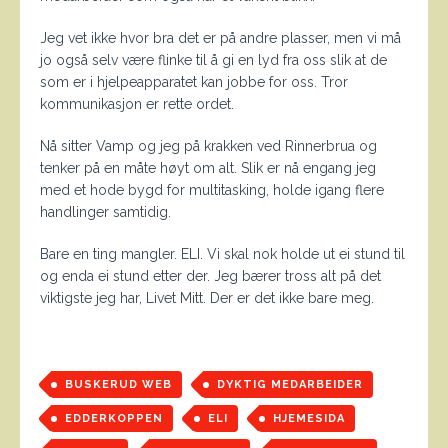
Jeg vet ikke hvor bra det er på andre plasser, men vi må
jo også selv være flinke til å gi en lyd fra oss slik at de
som er i hjelpeapparatet kan jobbe for oss. Tror
kommunikasjon er rette ordet.
Nå sitter Vamp og jeg på krakken ved Rinnerbrua og
tenker på en måte høyt om alt. Slik er nå engang jeg
med et hode bygd for multitasking, holde igang flere
handlinger samtidig.
Bare en ting mangler. ELI. Vi skal nok holde ut ei stund til
og enda ei stund etter der. Jeg bærer tross alt på det
viktigste jeg har, Livet Mitt. Der er det ikke bare meg.
BUSKERUD WEB
DYKTIG MEDARBEIDER
EDDERKOPPEN
ELI
HJEMESIDA