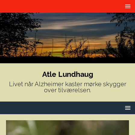
Atle Lundhaug
Livet når Alzheimer kaster mørke skygger
over tilværelsen.