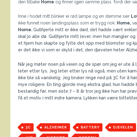
den tilbake
Home
og finner igjen samme plass fordi der var 
Inne i hodet mitt blinker ei rød lampe og en stemme sier
Lo
ikke funnet noen landingsplass som er trygg nok.
Home,
va
Home.
Gullhjerte mitt er ikke død, det hadde vært enkle
skal jo alle dø. Gullhjerte mitt lever, men hun mangler o
et hjem hun skapte og fylte det opp med blomster og kjærl
er det ikke vi som er skyld i det, den djevelen heter Alzh
Når jeg møter noen på veien og de spør om jeg er ute å le
leter etter lys. Jeg leter etter lys nå også, men uten kam
ikke ble så vanskelig. Jeg bruker ringe ned på 3C for å hø
mye roligere. En ting gjorde meg ekstra glad, hun hadde be
bestandig før, men siste 7 – 8 år tror jeg ikke hun har pr
få et motiv i mitt indre kamera. Lykken kan være bittelite
3C
ALZHEIMER
BATTERY
DJEVELEN