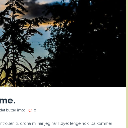
ome.
det butter imot
0
ontrollen til drona mi når jeg har fløyet lenge nok. Da kommer