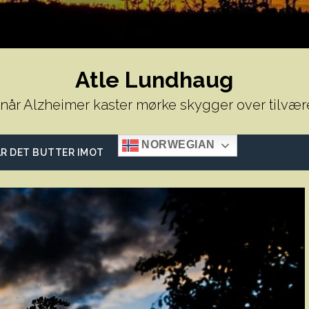
Atle Lundhaug
 når Alzheimer kaster mørke skygger over tilvær
NORWEGIAN
R DET BUTTER IMOT