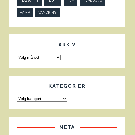
TRYGGHET
TRØTT
URO
UROKRÅKA
VAMP
VANDRING
ARKIV
KATEGORIER
META