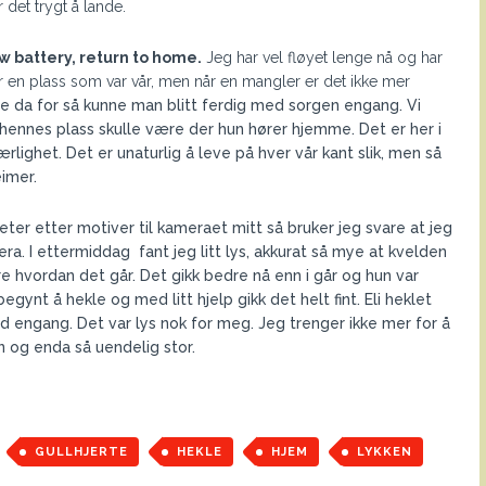
det trygt å lande.
w battery, return to home.
Jeg har vel fløyet lenge nå og har
r en plass som var vår, men når en mangler er det ikke mer
re da for så kunne man blitt ferdig med sorgen engang. Vi
g hennes plass skulle være der hun hører hjemme. Det er her i
ighet. Det er unaturlig å leve på hver vår kant slik, men så
eimer.
ter etter motiver til kameraet mitt så bruker jeg svare at jeg
era. I ettermiddag fant jeg litt lys, akkurat så mye at kvelden
re hvordan det går. Det gikk bedre nå enn i går og hun var
gynt å hekle og med litt hjelp gikk det helt fint. Eli heklet
øvd engang. Det var lys nok for meg. Jeg trenger ikke mer for å
n og enda så uendelig stor.
GULLHJERTE
HEKLE
HJEM
LYKKEN