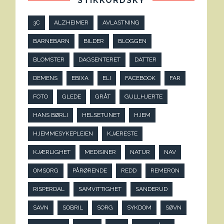
STIKKORDSKY
3C
ALZHEIMER
AVLASTNING
BARNEBARN
BILDER
BLOGGEN
BLOMSTER
DAGSENTERET
DATTER
DEMENS
EBIXA
ELI
FACEBOOK
FAR
FOTO
GLEDE
GRÅT
GULLHJERTE
HANS BØRLI
HELSETUNET
HJEM
HJEMMESYKEPLEIEN
KJÆRESTE
KJÆRLIGHET
MEDISINER
NATUR
NAV
OMSORG
PÅRØRENDE
REDD
REMERON
RISPERDAL
SAMVITTIGHET
SANDERUD
SAVN
SOBRIL
SORG
SYKDOM
SØVN