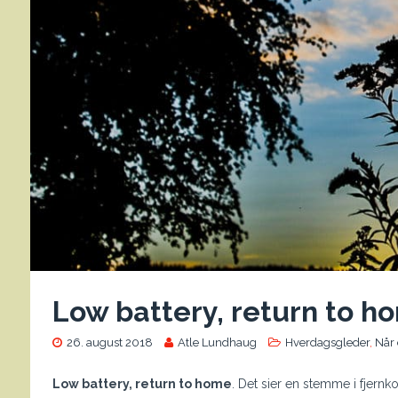
Low battery, return to h
26. august 2018
Atle Lundhaug
Hverdagsgleder
,
Når 
Low battery, return to home
. Det sier en stemme i fjernk