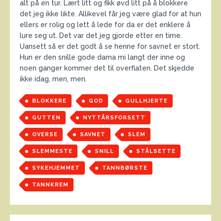
alt på en tur. Lært litt og fikk øvd litt på å blokkere
det jeg ikke likte. Allikevel får jeg være glad for at hun
ellers er rolig og lett å lede for da er det enklere å
lure seg ut. Det var det jeg gjorde etter en time.
Uansett så er det godt å se henne for savnet er stort.
Hun er den snille gode dama mi langt der inne og
noen ganger kommer det til overflaten. Det skjedde
ikke idag, men, men.
BLOKKERE
GOD
GULLHJERTE
GUTTEN
NYTTÅRSFORSETT
OVERSE
SAVNET
SLEM
SLEMMESTE
SNILL
STÅLSETTE
SYKEHJEMMET
TANNBØRSTE
TANNKREM