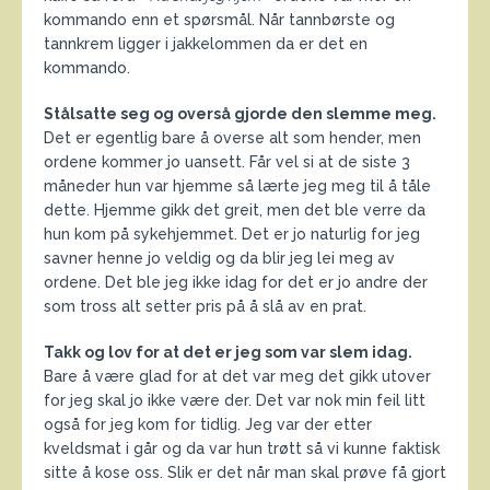
kommando enn et spørsmål. Når tannbørste og
tannkrem ligger i jakkelommen da er det en
kommando.
Stålsatte seg og overså gjorde den slemme meg.
Det er egentlig bare å overse alt som hender, men
ordene kommer jo uansett. Får vel si at de siste 3
måneder hun var hjemme så lærte jeg meg til å tåle
dette. Hjemme gikk det greit, men det ble verre da
hun kom på sykehjemmet. Det er jo naturlig for jeg
savner henne jo veldig og da blir jeg lei meg av
ordene. Det ble jeg ikke idag for det er jo andre der
som tross alt setter pris på å slå av en prat.
Takk og lov for at det er jeg som var slem idag.
Bare å være glad for at det var meg det gikk utover
for jeg skal jo ikke være der. Det var nok min feil litt
også for jeg kom for tidlig. Jeg var der etter
kveldsmat i går og da var hun trøtt så vi kunne faktisk
sitte å kose oss. Slik er det når man skal prøve få gjort