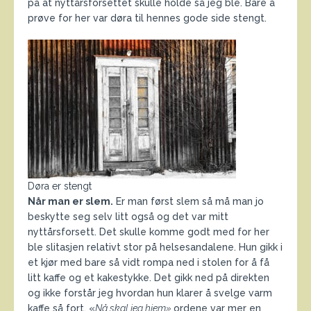
på at nyttårsforsettet skulle holde så jeg ble. Bare å
prøve for her var døra til hennes gode side stengt.
Døra er stengt
Når man er slem.
Er man først slem så må man jo
beskytte seg selv litt også og det var mitt
nyttårsforsett. Det skulle komme godt med for her
ble slitasjen relativt stor på helsesandalene. Hun gikk i
et kjør med bare så vidt rompa ned i stolen for å få
litt kaffe og et kakestykke. Det gikk ned på direkten
og ikke forstår jeg hvordan hun klarer å svelge varm
kaffe så fort. «
Nå skal jeg hjem»
ordene var mer en