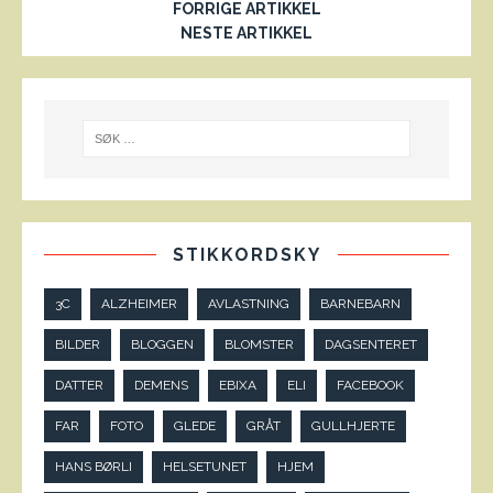
FORRIGE ARTIKKEL
NESTE ARTIKKEL
STIKKORDSKY
3C
ALZHEIMER
AVLASTNING
BARNEBARN
BILDER
BLOGGEN
BLOMSTER
DAGSENTERET
DATTER
DEMENS
EBIXA
ELI
FACEBOOK
FAR
FOTO
GLEDE
GRÅT
GULLHJERTE
HANS BØRLI
HELSETUNET
HJEM