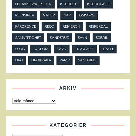
HJEMMESYKEPLEIEN
KJÆRESTE
KJÆRLIGHET
MEDISINER
NATUR
NAV
OMSORG
PÅRØRENDE
REDD
REMERON
RISPERDAL
SAMVITTIGHET
SANDERUD
SAVN
SOBRIL
SORG
SYKDOM
SØVN
TRYGGHET
TRØTT
URO
UROKRÅKA
VAMP
VANDRING
ARKIV
KATEGORIER