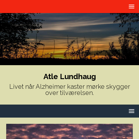
Atle Lundhaug
Livet når Alzheimer kaster mørke skygger
over tilværelsen.