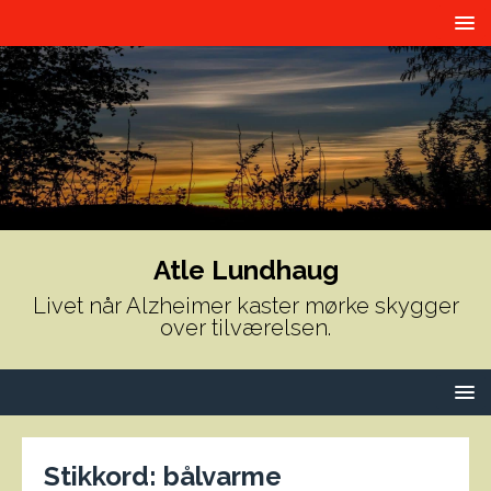
Atle Lundhaug
Livet når Alzheimer kaster mørke skygger
over tilværelsen.
Stikkord:
bålvarme