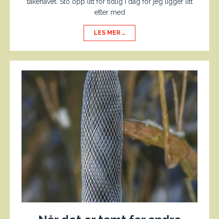
tåkehavet. Sto opp litt for tidlig i dag for jeg ligger litt
etter med
LES MER …