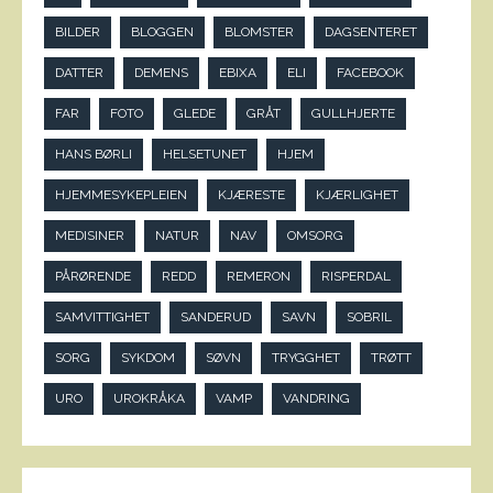
BILDER
BLOGGEN
BLOMSTER
DAGSENTERET
DATTER
DEMENS
EBIXA
ELI
FACEBOOK
FAR
FOTO
GLEDE
GRÅT
GULLHJERTE
HANS BØRLI
HELSETUNET
HJEM
HJEMMESYKEPLEIEN
KJÆRESTE
KJÆRLIGHET
MEDISINER
NATUR
NAV
OMSORG
PÅRØRENDE
REDD
REMERON
RISPERDAL
SAMVITTIGHET
SANDERUD
SAVN
SOBRIL
SORG
SYKDOM
SØVN
TRYGGHET
TRØTT
URO
UROKRÅKA
VAMP
VANDRING