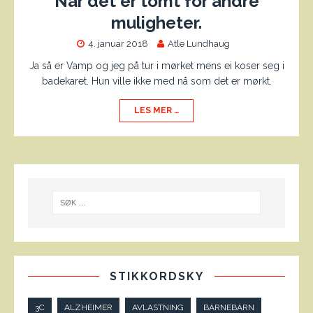
Når det er tomt for andre
muligheter.
4. januar 2018
Atle Lundhaug
Ja så er Vamp og jeg på tur i mørket mens ei koser seg i
badekaret. Hun ville ikke med nå som det er mørkt.
LES MER …
STIKKORDSKY
3C
ALZHEIMER
AVLASTNING
BARNEBARN