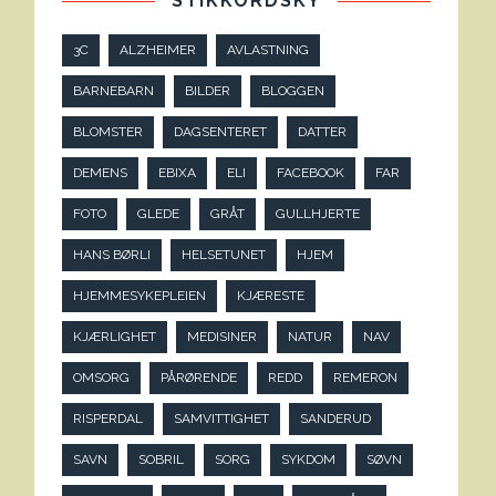
STIKKORDSKY
3C
ALZHEIMER
AVLASTNING
BARNEBARN
BILDER
BLOGGEN
BLOMSTER
DAGSENTERET
DATTER
DEMENS
EBIXA
ELI
FACEBOOK
FAR
FOTO
GLEDE
GRÅT
GULLHJERTE
HANS BØRLI
HELSETUNET
HJEM
HJEMMESYKEPLEIEN
KJÆRESTE
KJÆRLIGHET
MEDISINER
NATUR
NAV
OMSORG
PÅRØRENDE
REDD
REMERON
RISPERDAL
SAMVITTIGHET
SANDERUD
SAVN
SOBRIL
SORG
SYKDOM
SØVN