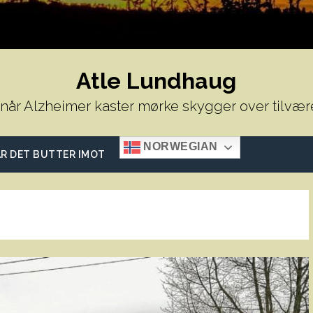
Atle Lundhaug
 når Alzheimer kaster mørke skygger over tilvær
NORWEGIAN
R DET BUTTER IMOT