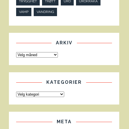
TRYGGHET
TRØTT
URO
UROKRÅKA
VAMP
VANDRING
ARKIV
KATEGORIER
META