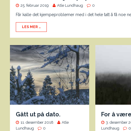
25. februar 2019
Atle Lundhaug
0
Får kalle det kjempeproblemer med i det hele tatt å få noe ned
LES MER …
Gått ut på dato.
For å være
11. desember 2018
Atle
3. desember 
Lundhaug
0
Lundhaug