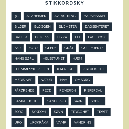
STIKKORDSKY
3C
ALZHEIMER
AVLASTNING
BARNEBARN
BILDER
BLOGGEN
BLOMSTER
DAGSENTERET
DATTER
DEMENS
EBIXA
ELI
FACEBOOK
FAR
FOTO
GLEDE
GRÅT
GULLHJERTE
HANS BØRLI
HELSETUNET
HJEM
HJEMMESYKEPLEIEN
KJÆRESTE
KJÆRLIGHET
MEDISINER
NATUR
NAV
OMSORG
PÅRØRENDE
REDD
REMERON
RISPERDAL
SAMVITTIGHET
SANDERUD
SAVN
SOBRIL
SORG
SYKDOM
SØVN
TRYGGHET
TRØTT
URO
UROKRÅKA
VAMP
VANDRING