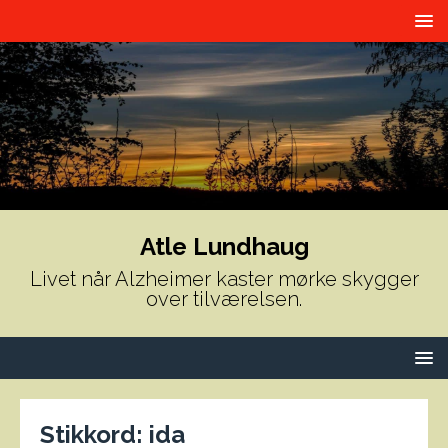
Atle Lundhaug
Livet når Alzheimer kaster mørke skygger
over tilværelsen.
Stikkord:
ida