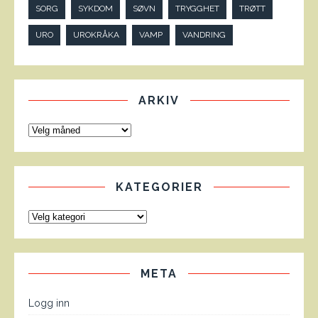
SORG
SYKDOM
SØVN
TRYGGHET
TRØTT
URO
UROKRÅKA
VAMP
VANDRING
ARKIV
KATEGORIER
META
Logg inn