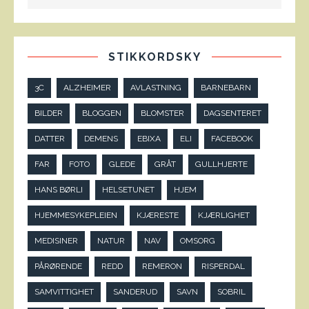
STIKKORDSKY
3C
ALZHEIMER
AVLASTNING
BARNEBARN
BILDER
BLOGGEN
BLOMSTER
DAGSENTERET
DATTER
DEMENS
EBIXA
ELI
FACEBOOK
FAR
FOTO
GLEDE
GRÅT
GULLHJERTE
HANS BØRLI
HELSETUNET
HJEM
HJEMMESYKEPLEIEN
KJÆRESTE
KJÆRLIGHET
MEDISINER
NATUR
NAV
OMSORG
PÅRØRENDE
REDD
REMERON
RISPERDAL
SAMVITTIGHET
SANDERUD
SAVN
SOBRIL