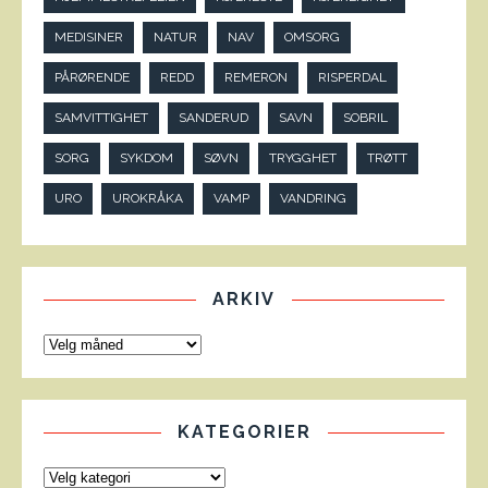
MEDISINER
NATUR
NAV
OMSORG
PÅRØRENDE
REDD
REMERON
RISPERDAL
SAMVITTIGHET
SANDERUD
SAVN
SOBRIL
SORG
SYKDOM
SØVN
TRYGGHET
TRØTT
URO
UROKRÅKA
VAMP
VANDRING
ARKIV
KATEGORIER