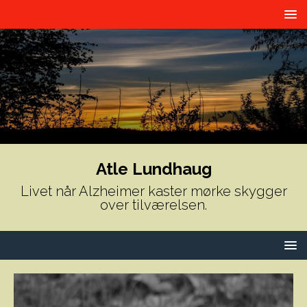
Atle Lundhaug
Livet når Alzheimer kaster mørke skygger
over tilværelsen.