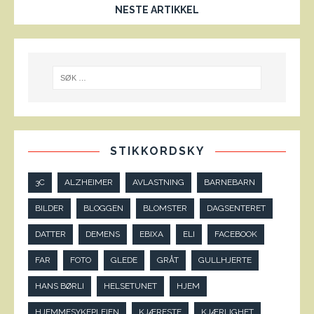
NESTE ARTIKKEL
STIKKORDSKY
3C
ALZHEIMER
AVLASTNING
BARNEBARN
BILDER
BLOGGEN
BLOMSTER
DAGSENTERET
DATTER
DEMENS
EBIXA
ELI
FACEBOOK
FAR
FOTO
GLEDE
GRÅT
GULLHJERTE
HANS BØRLI
HELSETUNET
HJEM
HJEMMESYKEPLEIEN
KJÆRESTE
KJÆRLIGHET