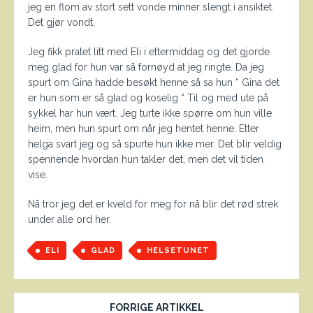
jeg en flom av stort sett vonde minner slengt i ansiktet.
Det gjør vondt.
Jeg fikk pratet litt med Eli i ettermiddag og det gjorde
meg glad for hun var så fornøyd at jeg ringte. Da jeg
spurt om Gina hadde besøkt henne så sa hun “ Gina det
er hun som er så glad og koselig “ Til og med ute på
sykkel har hun vært. Jeg turte ikke spørre om hun ville
heim, men hun spurt om når jeg hentet henne. Etter
helga svart jeg og så spurte hun ikke mer. Det blir veldig
spennende hvordan hun takler det, men det vil tiden
vise.
Nå tror jeg det er kveld for meg for nå blir det rød strek
under alle ord her.
ELI
GLAD
HELSETUNET
FORRIGE ARTIKKEL