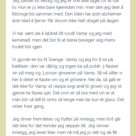
Jeg savner Eli veldig og jeg er nok ikke laget for et slik
liv. Hun er jo ikke bare kjæresten min, men den jeg liker å
tilbringe tid sammen med. Den biten har aldri alzheimer
aldri klart å fjerne. Får liksom ikke helt draget på dagen.
Vi har vært ute å labbet litt rundt Vamp og jeg med
kameraet, men det blir til at beina beveger seg mens
hodet blir igjen.
Vi gjorde en tur til Sverige Vamp og jeg for å se på
trafikken, den var dårlig og ingen kø på polet. 3 flasker
vin på meg og 3 poser griseører på Vamp. Så nå sitter vi
her å deler ei flaske vin og et griseøre. Nei da, så galt er
det ikke for Vamp vil neppe avgi øret til grisen og jeg vil
gjerne ha flaska sjøl. Det som er så bra med vin er at
man blir så lett til sinns så lenge man tar kun et glass. Det
virker hver gang.
Jeg driver fremdeles og flytter på innlegg, men fort går
det ikke for det hender jeg depper litt. Jeg skriver
innlegg, jeg leser ikke, men nå må jeg jo det og da får