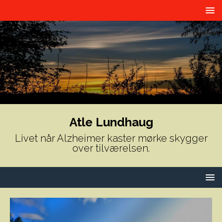
Atle Lundhaug
Livet når Alzheimer kaster mørke skygger
over tilværelsen.