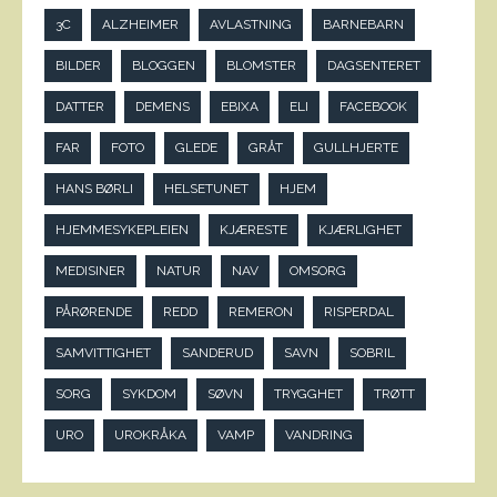
3C
ALZHEIMER
AVLASTNING
BARNEBARN
BILDER
BLOGGEN
BLOMSTER
DAGSENTERET
DATTER
DEMENS
EBIXA
ELI
FACEBOOK
FAR
FOTO
GLEDE
GRÅT
GULLHJERTE
HANS BØRLI
HELSETUNET
HJEM
HJEMMESYKEPLEIEN
KJÆRESTE
KJÆRLIGHET
MEDISINER
NATUR
NAV
OMSORG
PÅRØRENDE
REDD
REMERON
RISPERDAL
SAMVITTIGHET
SANDERUD
SAVN
SOBRIL
SORG
SYKDOM
SØVN
TRYGGHET
TRØTT
URO
UROKRÅKA
VAMP
VANDRING