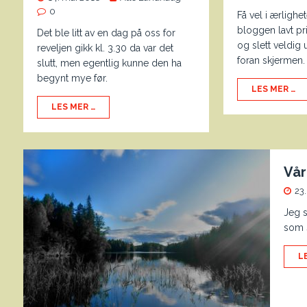
0
Få vel i ærlighe
bloggen lavt prio
Det ble litt av en dag på oss for
og slett veldig 
reveljen gikk kl. 3.30 da var det
foran skjermen
slutt, men egentlig kunne den ha
begynt mye før.
LES MER …
LES MER …
Vår
23
Jeg s
som s
L