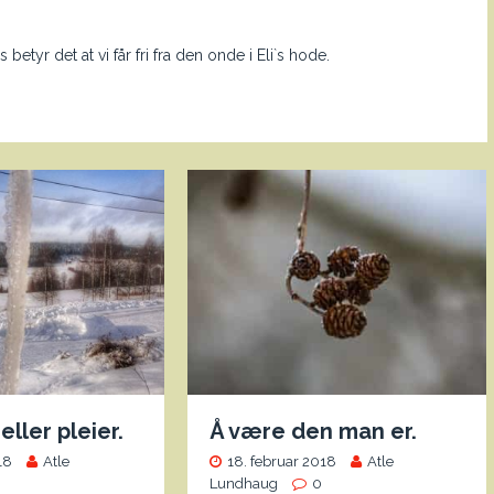
etyr det at vi får fri fra den onde i Eli`s hode.
ller pleier.
Å være den man er.
18
Atle
18. februar 2018
Atle
0
Lundhaug
0