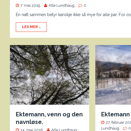
7. mai 2019
Atle Lundhaug
0
En natt sammen betyr kanskje ikke så mye for alle par. For oss b
LES MER …
Ektemann, venn og den
Ektemann e
navnløse.
27. februar 20
Lundhaug
14. mai 2018
Atle Lundhaug