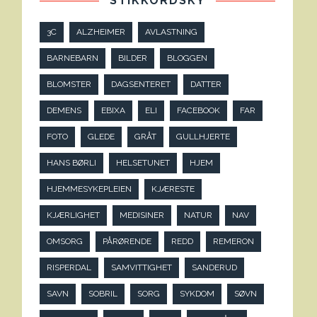
STIKKORDSKY
3C
ALZHEIMER
AVLASTNING
BARNEBARN
BILDER
BLOGGEN
BLOMSTER
DAGSENTERET
DATTER
DEMENS
EBIXA
ELI
FACEBOOK
FAR
FOTO
GLEDE
GRÅT
GULLHJERTE
HANS BØRLI
HELSETUNET
HJEM
HJEMMESYKEPLEIEN
KJÆRESTE
KJÆRLIGHET
MEDISINER
NATUR
NAV
OMSORG
PÅRØRENDE
REDD
REMERON
RISPERDAL
SAMVITTIGHET
SANDERUD
SAVN
SOBRIL
SORG
SYKDOM
SØVN