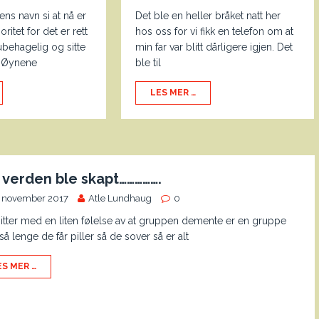
tens navn si at nå er
Det ble en heller bråket natt her
ritet for det er rett
hos oss for vi fikk en telefon om at
ubehagelig og sitte
min far var blitt dårligere igjen. Det
. Øynene
ble til
LES MER …
 verden ble skapt…………….
. november 2017
Atle Lundhaug
0
itter med en liten følelse av at gruppen demente er en gruppe
å lenge de får piller så de sover så er alt
ES MER …