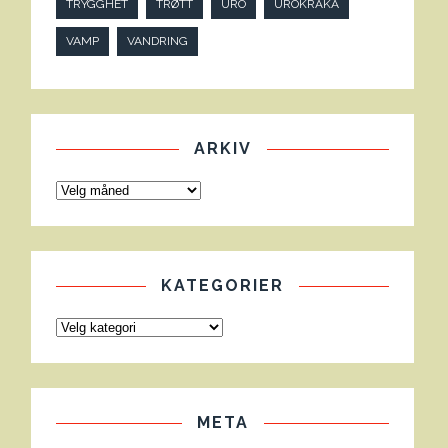
TRYGGHET
TRØTT
URO
UROKRÅKA
VAMP
VANDRING
ARKIV
KATEGORIER
META