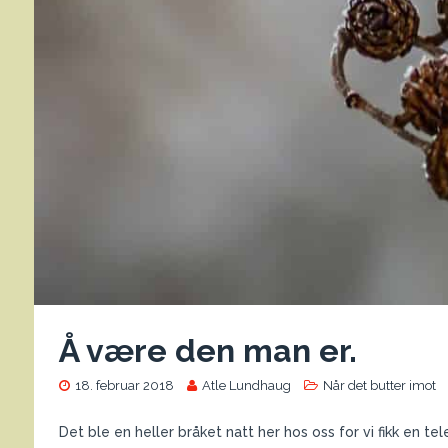
Å være den man er.
18. februar 2018
Atle Lundhaug
Når det butter imot
Det ble en heller bråket natt her hos oss for vi fikk en tele