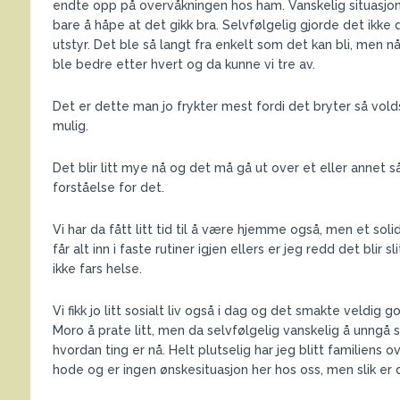
endte opp på overvåkningen hos ham. Vanskelig situasjon det
bare å håpe at det gikk bra. Selvfølgelig gjorde det ikke 
utstyr. Det ble så langt fra enkelt som det kan bli, men nå
ble bedre etter hvert og da kunne vi tre av.
Det er dette man jo frykter mest fordi det bryter så vol
mulig.
Det blir litt mye nå og det må gå ut over et eller annet s
forståelse for det.
Vi har da fått litt tid til å være hjemme også, men et soli
får alt inn i faste rutiner igjen ellers er jeg redd det blir sl
ikke fars helse.
Vi fikk jo litt sosialt liv også i dag og det smakte veldi
Moro å prate litt, men da selvfølgelig vanskelig å unngå s
hvordan ting er nå. Helt plutselig har jeg blitt familiens
hode og er ingen ønskesituasjon her hos oss, men slik er d