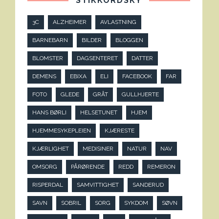
STIKKORDSKY
3C
ALZHEIMER
AVLASTNING
BARNEBARN
BILDER
BLOGGEN
BLOMSTER
DAGSENTERET
DATTER
DEMENS
EBIXA
ELI
FACEBOOK
FAR
FOTO
GLEDE
GRÅT
GULLHJERTE
HANS BØRLI
HELSETUNET
HJEM
HJEMMESYKEPLEIEN
KJÆRESTE
KJÆRLIGHET
MEDISINER
NATUR
NAV
OMSORG
PÅRØRENDE
REDD
REMERON
RISPERDAL
SAMVITTIGHET
SANDERUD
SAVN
SOBRIL
SORG
SYKDOM
SØVN