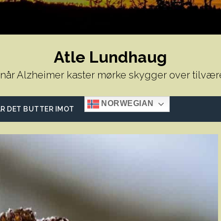
Atle Lundhaug
 når Alzheimer kaster mørke skygger over tilvær
NORWEGIAN
R DET BUTTER IMOT