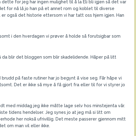
te for jeg har ingen mulighet til å la Eli bli igjen så det var
det for nå lå jo han på et annet rom og koblet til diverse
 er også det historie ettersom vi har tatt oss hjem igjen. Han
dsomt i den hverdagen vi prøver å holde så forutsigbar som
å da blir det bloggen som blir skadelidende. Håper på litt
d brudd på faste rutiner har jo begynt å vise seg. Får håpe vi
itsomt. Det er ikke så mye å få gjort fra eller til for vi styrer jo
g godt med middag jeg ikke måtte lage selv hos minstejenta vår.
iste tidens hendelser. Jeg synes jo at jeg må si litt om
 overhode her nokså ufrivillig. Det meste passerer gjennom mitt
et om man vil eller ikke.