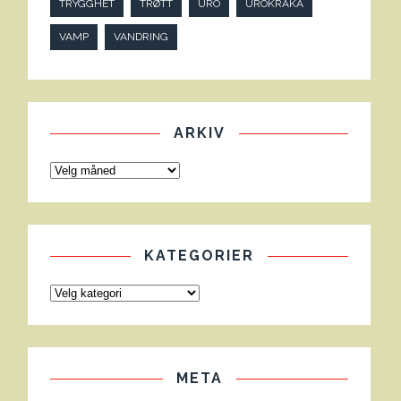
TRYGGHET
TRØTT
URO
UROKRÅKA
VAMP
VANDRING
ARKIV
KATEGORIER
META