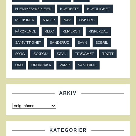
HJEMMESYKEPLEIEN
KJÆRESTE
KJÆRLIGHET
MEDISINER
NATUR
NAV
OMSORG
PÅRØRENDE
REDD
REMERON
RISPERDAL
SAMVITTIGHET
SANDERUD
SAVN
SOBRIL
SORG
SYKDOM
SØVN
TRYGGHET
TRØTT
URO
UROKRÅKA
VAMP
VANDRING
ARKIV
KATEGORIER