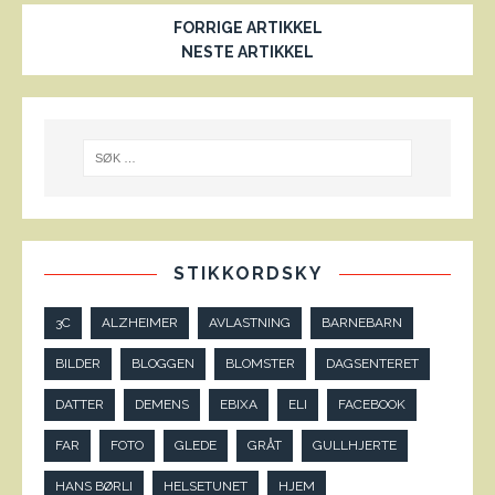
FORRIGE ARTIKKEL
NESTE ARTIKKEL
STIKKORDSKY
3C
ALZHEIMER
AVLASTNING
BARNEBARN
BILDER
BLOGGEN
BLOMSTER
DAGSENTERET
DATTER
DEMENS
EBIXA
ELI
FACEBOOK
FAR
FOTO
GLEDE
GRÅT
GULLHJERTE
HANS BØRLI
HELSETUNET
HJEM