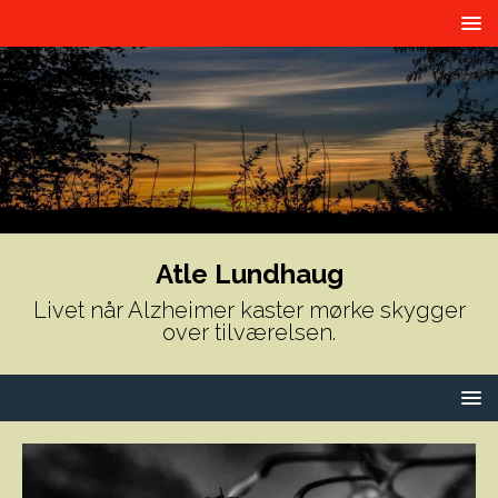
Atle Lundhaug
Livet når Alzheimer kaster mørke skygger
over tilværelsen.