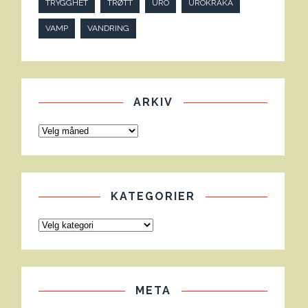
TRYGGHET
TRØTT
URO
UROKRÅKA
VAMP
VANDRING
ARKIV
KATEGORIER
META