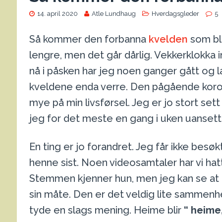
14. april 2020
Atle Lundhaug
Hverdagsgleder
5
Så kommer den forbanna
kvelden
som bli
lengre, men det går dårlig. Vekkerklokka i
nå i påsken har jeg noen ganger gått og 
kveldene enda verre. Den pågående koron
mye på min livsførsel. Jeg er jo stort sett
jeg for det meste en gang i uken uansett
En ting er jo forandret. Jeg får ikke besøkt
henne sist. Noen videosamtaler har vi hatt,
Stemmen kjenner hun, men jeg kan se at hu
sin måte. Den er det veldig lite sammenhen
tyde en slags mening. Heime blir
“ heime