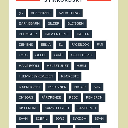
STIKKORDSKY
3C
ALZHEIMER
AVLASTNING
BARNEBARN
BILDER
BLOGGEN
BLOMSTER
DAGSENTERET
DATTER
DEMENS
EBIXA
ELI
FACEBOOK
FAR
FOTO
GLEDE
GRÅT
GULLHJERTE
HANS BØRLI
HELSETUNET
HJEM
HJEMMESYKEPLEIEN
KJÆRESTE
KJÆRLIGHET
MEDISINER
NATUR
NAV
OMSORG
PÅRØRENDE
REDD
REMERON
RISPERDAL
SAMVITTIGHET
SANDERUD
SAVN
SOBRIL
SORG
SYKDOM
SØVN