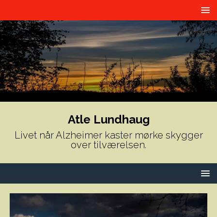
Atle Lundhaug
Livet når Alzheimer kaster mørke skygger
over tilværelsen.