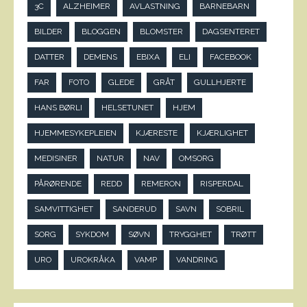
3C
ALZHEIMER
AVLASTNING
BARNEBARN
BILDER
BLOGGEN
BLOMSTER
DAGSENTERET
DATTER
DEMENS
EBIXA
ELI
FACEBOOK
FAR
FOTO
GLEDE
GRÅT
GULLHJERTE
HANS BØRLI
HELSETUNET
HJEM
HJEMMESYKEPLEIEN
KJÆRESTE
KJÆRLIGHET
MEDISINER
NATUR
NAV
OMSORG
PÅRØRENDE
REDD
REMERON
RISPERDAL
SAMVITTIGHET
SANDERUD
SAVN
SOBRIL
SORG
SYKDOM
SØVN
TRYGGHET
TRØTT
URO
UROKRÅKA
VAMP
VANDRING