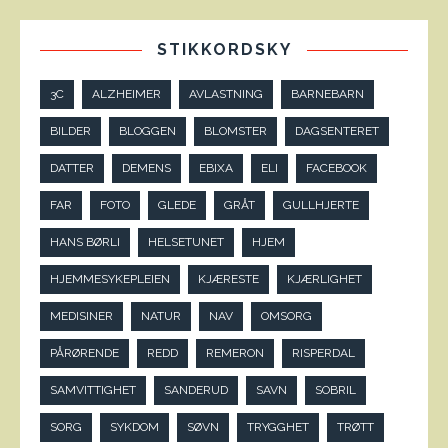
STIKKORDSKY
3C
ALZHEIMER
AVLASTNING
BARNEBARN
BILDER
BLOGGEN
BLOMSTER
DAGSENTERET
DATTER
DEMENS
EBIXA
ELI
FACEBOOK
FAR
FOTO
GLEDE
GRÅT
GULLHJERTE
HANS BØRLI
HELSETUNET
HJEM
HJEMMESYKEPLEIEN
KJÆRESTE
KJÆRLIGHET
MEDISINER
NATUR
NAV
OMSORG
PÅRØRENDE
REDD
REMERON
RISPERDAL
SAMVITTIGHET
SANDERUD
SAVN
SOBRIL
SORG
SYKDOM
SØVN
TRYGGHET
TRØTT