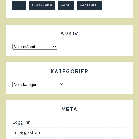
URO
UROKRÅKA
VAMP
VANDRING
ARKIV
KATEGORIER
META
Logg inn
Innleggsstrøm