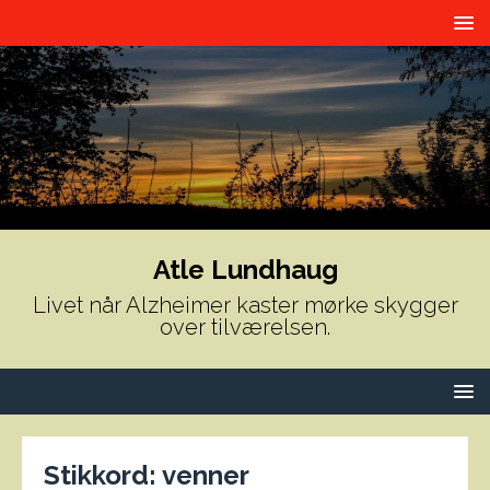
Atle Lundhaug
Livet når Alzheimer kaster mørke skygger
over tilværelsen.
Stikkord:
venner